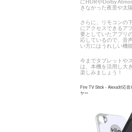
にHDRやDolby 
きなかった夜景や太
さらに、リモコンの下
にアクセスできるア
要としていたアプリの
応しているので、音
い方にはうれしい機
今までタブレットや
は、本機を活用し大
楽しみましょう！
Fire TV Stick - A
ヤー