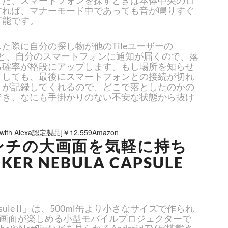
また、スマートフォンを探すときは本体中央のロ
すれば、マナーモード中であっても音が鳴りすぐ
可能です。
た際に自分の探し物が他のTileユーザーの
に入ると、自分のスマートフォンに通知が届くので、落
る確率が格段にアップします。もし場所を知らせ
としても、最後にスマートフォンとの接続が切れ
リが記録してくれるので、どこで落としたのかの
でき、なにも手掛かりのない不安な状態から抜け
。
ble with Alexa認定製品]￥12,559Amazon
インチの大画面を気軽に持ち
ER NEBULA CAPSULE
Capsule II」は、500ml缶より小さなサイズで作られ
大画面が楽しめる小型モバイルプロジェクターで