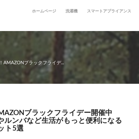
ホームページ
洗濯機
スマートアプライアンス
AMAZONブラックフライデ...
MAZONブラックフライデー開催中
STICKやルンバなど生活がもっと便利になる
ット5選