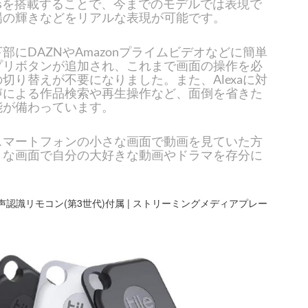
Atmosを搭載することで、今までのモデルでは表現で
陽の輝きなどをリアルな表現が可能です。
部にDAZNやAmazonプライムビデオなどに簡単
プリボタンが追加され、これまで画面の操作を必
切り替えが不要になりました。また、Alexaに対
声による作品検索や再生操作など、面倒を省きた
能が備わっています。
スマートフォンの小さな画面で動画を見ていた方
きな画面で自分の大好きな動画やドラマを存分に
lexa対応音声認識リモコン(第3世代)付属 | ストリーミングメディアプレー