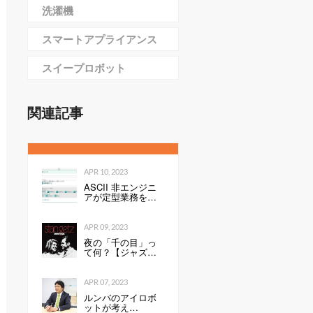
洗濯機
スマートアプライアンス
スイープロボット
関連記事
APR 10, 2023
ASCII 非エンジニ
アが定型業務を自
動化する ～Power
Automate超入門編
～
APR 09, 2023
夜の「千の目」っ
て何？【ジャズを
聴く技術 〜ジャズ
「プロ・リスナ
ー」への道126】
APR 07, 2023
ルンバのアイロボ
ットが考え