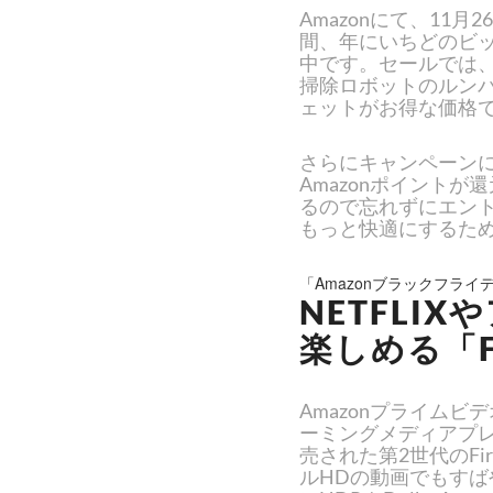
Amazonにて、11月2
間、年にいちどのビッ
中です。セールでは
掃除ロボットのルン
ェットがお得な価格
さらにキャンペーンに
Amazonポイント
るので忘れずにエン
もっと快適にするた
「Amazonブラックフライ
NETFLI
楽しめる「FI
Amazonプライムビ
ーミングメディアプレーヤ
売された第2世代のFir
ルHDの動画でもす