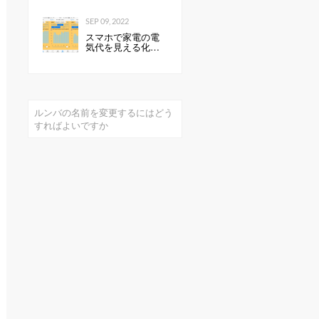
select」発売開始の
お知らせ全国の ド
コモショップで、
SEP 09, 2022
スマートフォンに
スマホで家電の電
KeePerコーティン
気代を見える化し
グを行います 企業
て分かったこと：
リリース
見える化で分かっ
たもの
ルンバの名前を変更するにはどう
すればよいですか