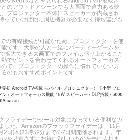
eやNetflixなどを見られるAndroid TVが搭載さ
などのアウトドアシーンでも大画面で迫力ある映
た、プロジェクター本体にスピーカーが内蔵され
台持っていけば他に周辺機器が必要なく持ち運びも
SBでの有線接続が可能なため、プロジェクターを使
可能です。大勢の人と一緒にパーティーゲームを
まで拡大できる大画面でのプレイは盛り上がること
自動でピントを合わせてくれるオートフォーカス
るので、プロジェクターの操作に慣れていない方
きるのもおすすめポイントです。
le II（世界初 Android TV搭載 モバイル プロジェクター）【小型 プロ
メン / オートフォーカス機能 / 8W スピーカー / DLP搭載 / 5000
0Amazon
ラックフライデーでセール対象になっている便利なガ
ました。Amazonのブラックフライデーは、11月
12月2日(木)23時59分までの7日間開催されます。年
ールを見逃さずにお得に欲しいものを手に入れま