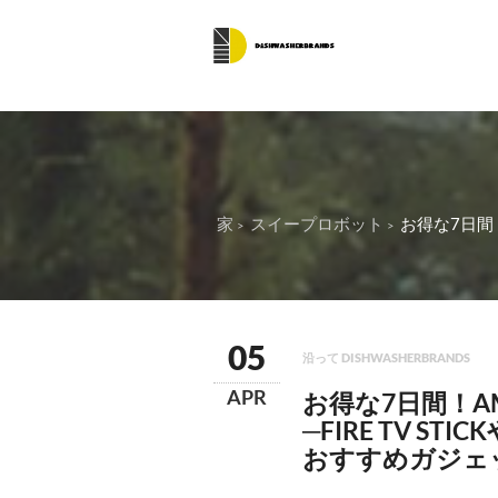
家
スイープロボット
お得な7日間！
05
沿って DISHWASHERBRANDS
APR
お得な7日間！A
─FIRE TV 
おすすめガジェ