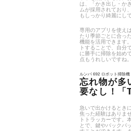
は、「かき出し・か
ムが採用されており
もしっかり綺麗にし
専用のアプリを使え
たり季節ごとに合っ
機能を活用できます
トすることで、自分
に勝手に掃除を始め
点もうれしいですね
ルンバ 692 ロボット掃除機 W
忘れ物が多
要なし！「TI
急いで出かけるとき
焦った経験はありません
トトラッカーです。本製
とで、鍵やバックパ