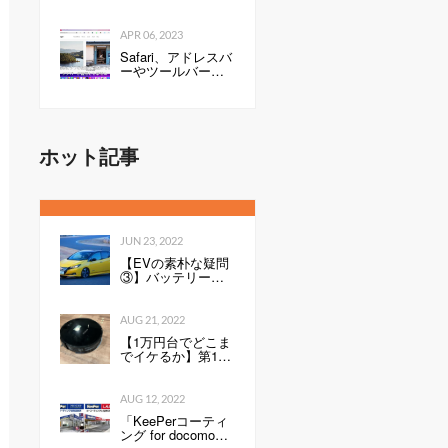
る、“真”のスマート
ホーム構想
APR 06, 2023
Safari、アドレスバ
ーやツールバーを
タブにまとめて一
行にしたのは英断
だわ！ #WWDC21
ホット記事
JUN 23, 2022
【EVの素朴な疑問
③】バッテリーの
性能を表すkWh
は、数値が高いと
何が良いのか。Ah
AUG 21, 2022
との違いは？ -
【1万円台でどこま
Webモーターマガ
でイケるか】第1
ジン
回：ルンバみたい
な「水拭き機能つ
きロボット掃除機
AUG 12, 2022
（19800円）」の性
「KeePerコーティ
能は…
ング for docomo