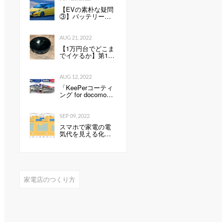
【EVの素朴な疑問
③】バッテリーの
性能を表すkWh
は、数値が高いと
何が良いのか。Ah
AUG 21, 2022
との違いは？ -
【1万円台でどこま
Webモーターマガ
でイケるか】第1
ジン
回：ルンバみたい
な「水拭き機能つ
きロボット掃除機
AUG 12, 2022
（19800円）」の性
「KeePerコーティ
能は…
ング for docomo
select」発売開始の
お知らせ全国の ド
コモショップで、
SEP 09, 2022
スマートフォンに
スマホで家電の電
KeePerコーティン
気代を見える化し
グを行います 企業
て分かったこと：
リリース
見える化で分かっ
たもの
家電店のつくり方