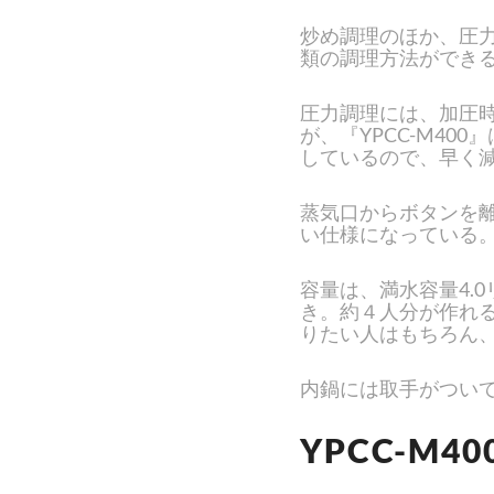
炒め調理のほか、圧
類の調理方法ができ
圧力調理には、加圧
が、『YPCC-M4
しているので、早く
蒸気口からボタンを
い仕様になっている
容量は、満水容量4.
き。約４人分が作れ
りたい人はもちろん
内鍋には取手がつい
YPCC-M4