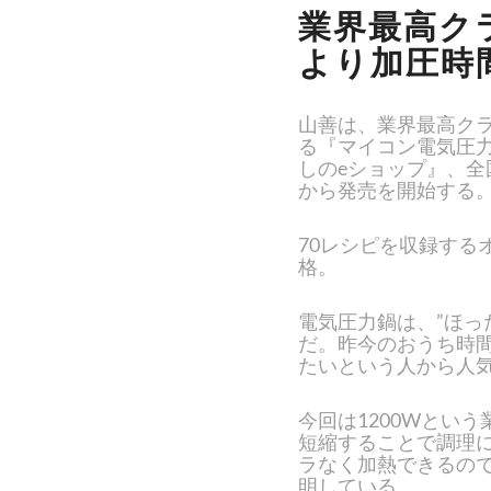
業界最高ク
より加圧時
山善は、業界最高クラ
る『マイコン電気圧力
しのeショップ』、全
から発売を開始する
70レシピを収録する
格。
電気圧力鍋は、”ほっ
だ。昨今のおうち時
たいという人から人
今回は1200Wとい
短縮することで調理
ラなく加熱できるの
明している。