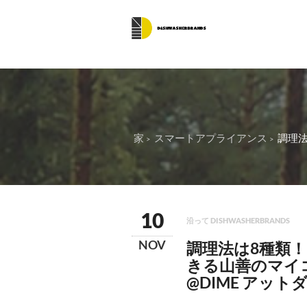
家
スマートアプライアンス
調理法
10
沿って DISHWASHERBRANDS
NOV
調理法は8種類！
きる山善のマイコ
@DIME アット