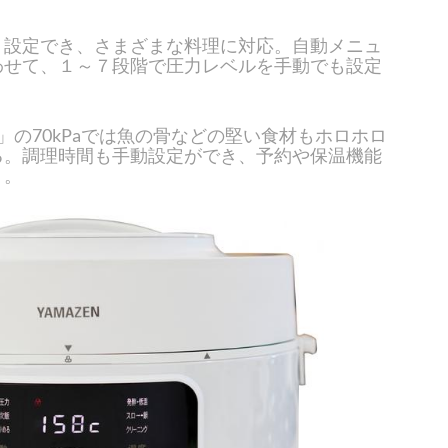
く設定でき、さまざまな料理に対応。自動メニュ
わせて、１～７段階で圧力レベルを手動でも設定
」の70kPaでは魚の骨などの堅い食材もホロホロ
る。調理時間も手動設定ができ、予約や保温機能
）。