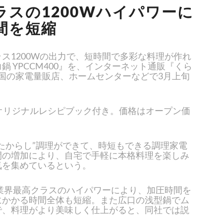
ラスの1200Wハイパワーに
間を短縮
ス1200Wの出力で、短時間で多彩な料理が作れ
鍋 YPCCM400』を、インターネット通販『くら
国の家電量販店、ホームセンターなどで3月上旬
。
オリジナルレシピブック付き。価格はオープン価
たからし”調理ができて、時短もできる調理家電
間の増加により、自宅で手軽に本格料理を楽しみ
気を集めているという。
う業界最高クラスのハイパワーにより、加圧時間を
にかかる時間全体も短縮。また広口の浅型鍋でム
で、料理がより美味しく仕上がると、同社では説