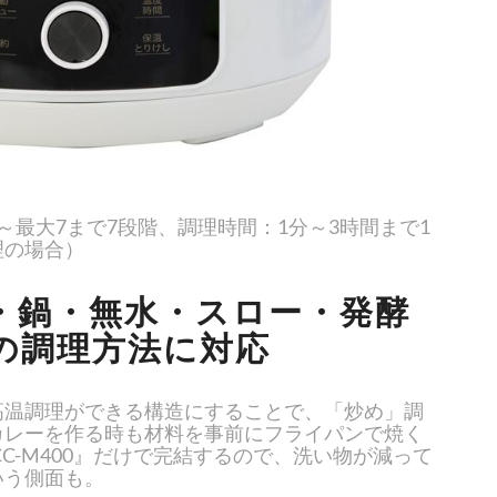
～最大7まで7段階、調理時間：1分～3時間まで1
理の場合）
・鍋・無水・スロー・発酵
の調理方法に対応
高温調理ができる構造にすることで、「炒め」調
カレーを作る時も材料を事前にフライパンで焼く
CC-M400』だけで完結するので、洗い物が減って
いう側面も。