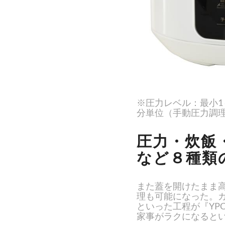
※圧力レベル：最小1
分単位（手動圧力調
圧力・炊飯
など８種類
また蓋を開けたまま
理も可能になった。
といった工程が『YP
家事がラクになると