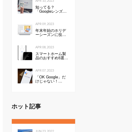
APR 10, 2023
知ってる？
「Googleレンズ」
「Google Home」
使いこなすと便利
なGoogleのサービ
APR 09, 2023
ス活用術
年末年始のホリデ
ーシーズンに役立
つ、Googleアシス
タント10の機能 -
ケータイ Watch
APR 08, 2023
スマートホーム製
品のおすすめ5選。
スマホやセンサー
を利用して家電や
照明、玄関の鍵な
APR 07, 2023
どを制御しよう！
「OK Google」だ
けじゃない！
Androidスマホで
Googleアシスタン
トを起動する方法
｜@DIME アットダ
イム
ホット記事
JUN 23, 2022