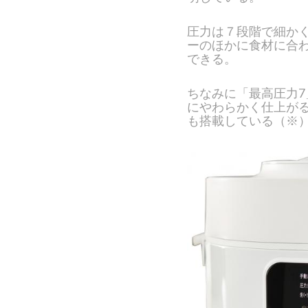
圧力は７段階で細か
ーのほかに食材に合
できる。
ちなみに「最高圧力7
にやわらかく仕上が
も搭載している（※