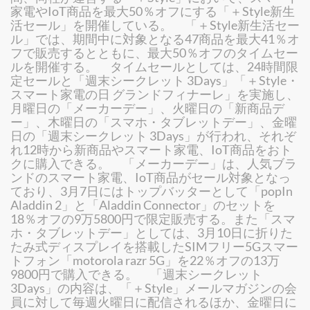
家電やIoT商品を最大50％オフにする「＋Style新生
活セール」を開催している。 「＋Style新生活セー
ル」では、期間中に対象となる47商品を最大41％オ
フで販売するとともに、最大50％オフのタイムセー
ルを開催する。 タイムセールとしては、24時間限
定セールと「週末シークレット 3Days」「＋Style・
スマート家電の日 グランドフィナーレ」を実施し、
月曜日の「メーカーデー」、火曜日の「新商品デ
ー」、木曜日の「スマホ・タブレットデー」、金曜
日の「週末シークレット 3Days」が行われ、それぞ
れ12時から新商品やスマート家電、IoT商品をおト
クに購入できる。 「メーカーデー」は、人気ブラ
ンドのスマート家電、IoT商品がセール対象となっ
ており、3月7日にはトップバッターとして「popIn
Aladdin 2」と「Aladdin Connector」のセットを
18％オフの9万5800円で限定販売する。また「スマ
ホ・タブレットデー」としては、3月10日に折りた
たみ式ディスプレイを搭載したSIMフリー5Gスマー
トフォン「motorola razr 5G」を22％オフの13万
9800円で購入できる。 「週末シークレット
3Days」の内容は、「＋Style」メールマガジンの会
員に対して毎週火曜日に配信されるほか、金曜日に