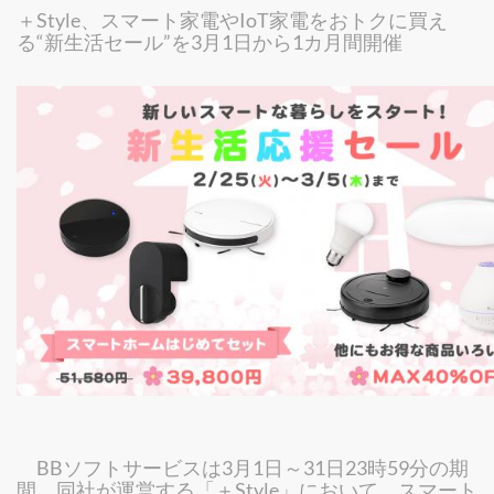
＋Style、スマート家電やIoT家電をおトクに買え
る“新生活セール”を3月1日から1カ月間開催
BBソフトサービスは3月1日～31日23時59分の期
間、同社が運営する「＋Style」において、スマート