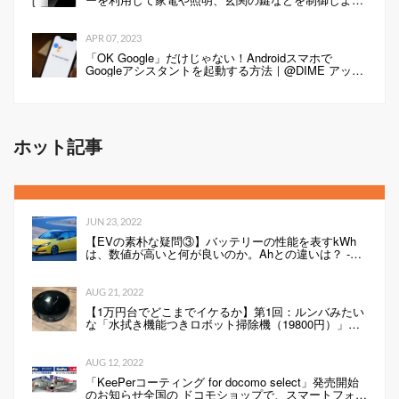
う！
APR 07, 2023
「OK Google」だけじゃない！Androidスマホで
Googleアシスタントを起動する方法｜@DIME アット
ダイム
ホット記事
JUN 23, 2022
【EVの素朴な疑問③】バッテリーの性能を表すkWh
は、数値が高いと何が良いのか。Ahとの違いは？ -
Webモーターマガジン
AUG 21, 2022
【1万円台でどこまでイケるか】第1回：ルンバみたい
な「水拭き機能つきロボット掃除機（19800円）」の
性能は…
AUG 12, 2022
「KeePerコーティング for docomo select」発売開始
のお知らせ全国の ドコモショップで、スマートフォン