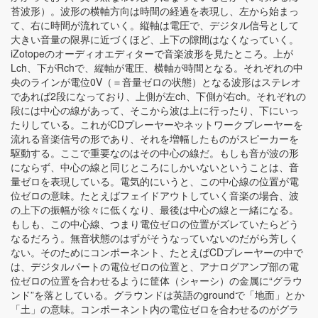
苔波形）。波形の横軸方向は時間の経過を表現し、左から始まっ
て、右に時間が流れていく。縦軸は電圧で、デジタル信号として
大きい音量の限界に近づくほど、上下の隙間はなくなっていく。
iZotopeのオーディオエディターで音楽波形を見たところ。上が
Lch、下がRchで、縦軸が電圧、横軸が時間となる。それぞれの中
央のラインが電位0V（＝音量ゼロの状態）となる波形はステレオ
であれば2段になっており、上側が左ch、下側が右ch。それぞれの
段には中心の線があって、そこから波は上に行ったり、下にいっ
たりしている。これがCDプレーヤーやネットワークプレーヤーを
流れる音楽信号の形であり、それを増幅したものがスピーカーを
駆動する。ここで重要なのはその中心の線だ。もしも音が波の形
にならず、中心の線と同じところにしかいないということは、音
量ゼロを表現している。電気的にいうと、この中心線の位置が電
位ゼロの意味。たとえばフェイドアウトしていく音楽の場合、波
の上下の振幅が徐々に低くなり、最後は中心の線と一緒になる。
もしも、この中心線、つまり電位ゼロの位置がズレていたらどう
なるだろう。無音状態のはずがそうなっていないのだがら芳しく
ない。そのためにコンポーネント、たとえばCDプレーヤーの中で
は、デジタルパートの電位ゼロの位置と、アナログアンプ部の電
位ゼロの位置を合わせるように筐体（シャーシ）の金属に“グラウ
ンド”を落としている。グラウンドは英語のgroundで「地面」とか
「土」の意味。コンポーネント内の電位ゼロを合わせるのがグラ