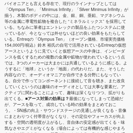
パイオニアとも言える存在で、現行のラインナップとしては
「Olympus Ten」「Minimus Infinity」「Silver Minimus Infinity」が
揃う。木製のボディの中には、金、銀、銅、亜鉛、マグネシウム
等の金属に導電性鉱物を複合した “ミネラルミックス” を採用して
いる。ちなみに筆者はエントレックの製品をふたつシステムに使
っているが、今となっては外せないほどの良い効果をもたらして
いる。Entreqの「Olympus Ten」（オープン価格、市場実売価格
154,000円/税込）鈴木 裕氏の自宅で活用されているEntreqの仮想
アースというように見ていくと仮想アースの中身は、インピーダ
ンスを低くするための複数の金属や鉱物が使われているという点
では、3つのメーカーは大まかには共通しているように感じる。よ
うするに「地球」というか「地面」の代わりだ。また、そうした
内容なので、オーディオマニアが自作できる分野にもなってい
る。自分で作ってコンポーネントに接続して音を聴き、また改良
していくというのは趣味のオーディオとしては大事な要素だ。ア
クティブに関わることによって、趣味は深くなりつつ、拡がりも
出てくる。
■アース対策の効果は？
最後になってしまって恐縮だ
が、アースを取って、成功している時の効果をまとめておこ
う。・SN感の向上・サウンドステージの見通しが良くなる・音像
にまとわりつく付帯音がなくなり、その定位やフォーカスが向上
する・空間の透明度が上がるし、音自体の安定感が出てくる・味
気なさやエグミがなくなる（場合によっては有機的な感じやまろ