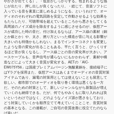
やかさが出てくる）。・低音がしっかりする。包まれるような感
じが出たり、押し出しが良くなったり。・総じて、音楽ソフトに
入っている音を素直に楽しめるようになる。というわけで、オー
ディオのそれぞれの電気回路を安定して作動させるような効果を
もたらしたり、可聴帯域を超えているところから悪さをしてくる
高周波のノイズ成分を除去するように感じさせるのが、仮想アー
スが成功した時の音だ。付け加えるならば、アース線の素材（銅
とか銀とか）や、太さ、撚り方といった構造が音に与える影響が
大きいのも特徴かもしれない。まるでインターコネクトを変更し
たような音の変化が出ることもある。平たく言うと、びっくりす
るほど音が良くなるし、アース線ごとの音の変化率が大きい。ア
ースケーブルも、音声信号が通らないにもかかわらず、素材や構
造などによって大きく音質が変化する。AETの「AIC-
EW075Y56」は国産プレミアムバージン無酸素銅を、接続端子に
はYラグを採用また、仮想アースはあくまでオーディオの音質対策
アイテムであり、漏電の対策用としては使えないことも留意して
欲しい。都市部でのオーディオを取り巻く環境は悪くなる一方
だ。そのための対策として、新しいジャンルながら新製品が増え
ていくのも納得できる。だが、何でもやみくもに取り入れれば良
いというわけではなく、どのようなノイズ源が悪さをしており、
どう対策していくかを順序立てて考えていくことこそ、音質対策
の基本となる。この連載が、ご自宅の音質改善に役立てたのなら
ば幸いだ。