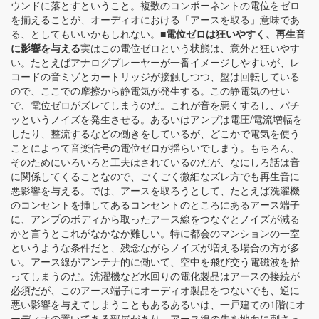
ウンドに落とすということ。複数のコンポーネントの電位をゼロ
を揃えることが、オーディオにおける「アースを取る」意味であ
る、としてもいいかもしれない。
■電位ゼロは狂いやすく、再生音
に影響を与える
実はこの電位ゼロという状態は、意外と狂いやす
い。たとえばアナログプレーヤーが一番イメージしやすいが、レ
コードの音ミゾとカートリッジが接触しつつ、盤は回転している
ので、ここでの摩擦から静電気が発生する。この静電気のせい
で、電位ゼロがズレてしまうのだ。これが音を悪くするし、パチ
ッというノイズを発生させる。あるいはアンプは電圧/電流増幅を
したり、整流するなどの働きをしているが、どこかで電気を使う
ことによって音楽信号の電位ゼロが揺らいでしまう。もちろん、
そのためにいろいろと工夫はされているのだが、なにしろ話は音
に関係してくることなので、ごくごく微細なズレ方でも再生音に
悪影響を与える。では、アースを取ろうとして、たとえば洗濯機
のコンセントを挿してあるコンセントのところにあるアース端子
に、アンプのボディから取ったアース線をつなぐとノイズが減る
かと言うとこれがなかなか難しい。特に都会のマンションの一室
というような条件だと、残念ながらノイズが増える場合の方が多
い。アース線がアンテナ的に働いて、空中を飛び交う電磁波を拾
ってしまうのだ。洗濯機など水回りの電化製品はアースの接続が
必須だが、このアース端子にオーディオ製品をつないでも、逆に
悪い影響を与えてしまうこともあるあるいは、一戸建ての1階にオ
ーディオの置いてある部屋があり、アース線の先を地面に刺さっ