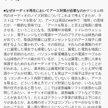
■なぜオーディオ再生においてアース対策が必要なのか
デジタル時
代のオーディオのノイズ対策についてこれまで考えてきたが、ラ
ストは “アースを取る” だ。アースは英語のearthで「地球」の意味
だが、一般的な意味では、「アースを取る」と言えば地面に接地
させる、ということになる。洗濯機や冷蔵庫、トイレのウォシュ
レット、電子レンジなどの電源ケーブルのプラグからは緑色の線
が出ていて、取扱説明書には壁コンセントなどのアース端子に接
続するように書かれている。その役目は、それらの金属製のボデ
ィに漏電した場合でも感電しないように、漏電した電気を地面に
逃がす目的のものだ。パソコンや家電機器などの電源ケーブルか
らは緑色のアース線が出ているが、こちらは漏電した際に人体を
保護するためのものオーディオでもアースを取る、ということが
行われる。しかし、基本的には漏電対策ではなく、たとえ3Pの電
源ケーブルが付属していたとしても実はアース端子は浮かせてあ
る（コンポーネント内部で接続していない）場合も多い。アース
を取ると、どういう考え方でノイズ対策になるのか。いろんな説
明の仕方があると思うが、ここでは波形編集ソフトの波形から説
明してみたい。オーディオの波形を、波形編集ソフトなどで見た
ことがあるだろう。たとえばクラシック音楽の波形は上下にゆと
りがあるとか、ある種のポップスはコンプレッサーがかなり強く
かかっており、真っ黒な帯のようになっているとか（いわゆる海