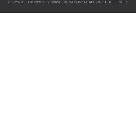
COPYRIGHT © 2023 DISHWASHERBRANDS.CO. ALL RIGHTS RESERVED.