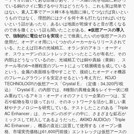
ている銅のクイに繋げるやり方はどうだろう。これも実は簡単で
はない。素人工事でアース棒1本を地面に挿してつなげば良いとい
うものではなく、理想的にはクイを何十本も打たなければいけな
いという話があったり、あるいは地面が乾燥すると音が悪くなる
ので水を撒くという話も聞いたことがある。
■仮想アースの導入
で、強制的に電位ゼロを実現
そこで推薦したいのが仮想アースの
使用だ。オーディオ用にいくつかのメーカーからリリースされて
いる。たとえば日本の光城精工、オランダのアキコ・オーディ
オ、スウェーデンのエントレックといったところが有名だ。その
内部はどうなっているのか。光城精工では銅や真鍮（黄銅）、ス
チール等の6〜8層程度のプレートによって積層構造を成している
という。金属の表面積を増やすことで、接続したオーディオ機器
のフレームグラウンドを安定させるという考え方だ。KOJO
TECHNOLOGYの仮想アース「Crystal E」（定価：34,320円/税
込）「Crystal E」の内部では、8種類の異種金属をレイヤー状に積
み重ねているアキコ・オーディオのファミリー企業の一つは、宝
石や鉱物を取り扱っており、そのネットワークを活かし新しい素
材やテクノロジーを研究している。テストしたことのある「Triple
AC Enhancer」は、カーボンのボディの中に、さまざまな鉱石が
ミックスして封入してあるようだった。AKIKO AUDIOの「Triple
AC Enhancer」。機器の直近に設置して使用する（オープン価
格、市場実売価格は61,600円前後）エントレックは仮想アースの