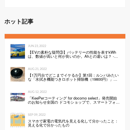
ダイム
ホット記事
JUN 23, 2022
【EVの素朴な疑問③】バッテリーの性能を表すkWh
は、数値が高いと何が良いのか。Ahとの違いは？ -
Webモーターマガジン
AUG 21, 2022
【1万円台でどこまでイケるか】第1回：ルンバみたい
な「水拭き機能つきロボット掃除機（19800円）」の
性能は…
AUG 12, 2022
「KeePerコーティング for docomo select」発売開始
のお知らせ全国の ドコモショップで、スマートフォン
にKeePerコーティングを行います 企業リリース
SEP 09, 2022
スマホで家電の電気代を見える化して分かったこと：
見える化で分かったもの