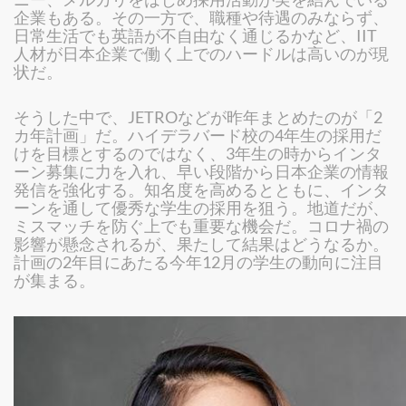
企業もある。その一方で、職種や待遇のみならず、
日常生活でも英語が不自由なく通じるかなど、IIT
人材が日本企業で働く上でのハードルは高いのが現
状だ。
そうした中で、JETROなどが昨年まとめたのが「2
カ年計画」だ。ハイデラバード校の4年生の採用だ
けを目標とするのではなく、3年生の時からインタ
ーン募集に力を入れ、早い段階から日本企業の情報
発信を強化する。知名度を高めるとともに、インタ
ーンを通して優秀な学生の採用を狙う。地道だが、
ミスマッチを防ぐ上でも重要な機会だ。コロナ禍の
影響が懸念されるが、果たして結果はどうなるか。
計画の2年目にあたる今年12月の学生の動向に注目
が集まる。