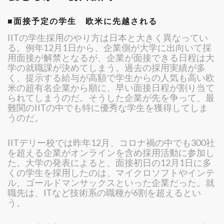
■面接予定の学生 欧米に先越される
IITの学生採用のやり方は日本と大きく異なってい
る。例年12月1日から、企業側が大学に出向いて採
用面接が解禁となるが、企業が面接できる日程は大
学の就職課が決めてしまう。過去の採用実績が多
く、提示する給与が高額で学生からの人気も高い欧
米の超有名企業から順に、早い面接日程が割り当て
られてしまうのだ。そうした企業が先を争って、最
難関のIITの中でも特に優秀な学生を獲得してしま
うのだ。
IITデリー校では昨年12月、コロナ禍の中でも300社
を超える企業がオンラインを含め採用活動に参加し
た。大学の発表によると、面接初日の12月1日に多
くの学生を採用したのは、マイクロソフトやインテ
ル、ゴールドマンサックスといった企業だった。就
職先は、ITなど技術系の職種が6割を超えるとい
う。