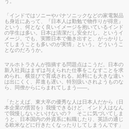
う。
「インドではソニーやパナソニックなどの家電製品
も身近にあって、『日本人は勤勉で物作りが得意』
という、何となく良いイメージを抱いているインド
の学生は多い。日本は清潔だし安全だし、というイ
メージ。でも、実際日本で働き出すと、がっかりし
てしまうことも多いのが実情」という。どういうこ
となのだろうか。
マルホトラさんが指摘する問題点はこうだ。日本の
新入社員はまずは与えられた仕事をこなすことを求
められ、横並びで育成される。給料にも大きな違い
は出にくく、昇進も遅い。特別扱いされようものな
ら、同僚からにらまれてしまう――。
「たとえば、東大卒の優秀な人は日本人だから（日
本企業の慣習を）我慢できるけど、インド人はなん
で我慢しないといけないの？ そこに気づいてしま
うと、日本国内の外資系に転職したり、英語の通じ
る欧米などに行きたくなったりしてしまうんです」