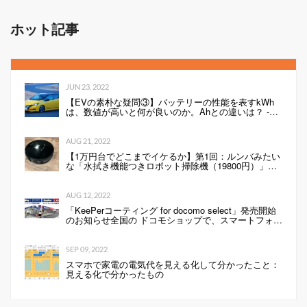
ホット記事
JUN 23, 2022
【EVの素朴な疑問③】バッテリーの性能を表すkWh
は、数値が高いと何が良いのか。Ahとの違いは？ -
Webモーターマガジン
AUG 21, 2022
【1万円台でどこまでイケるか】第1回：ルンバみたい
な「水拭き機能つきロボット掃除機（19800円）」の
性能は…
AUG 12, 2022
「KeePerコーティング for docomo select」発売開始
のお知らせ全国の ドコモショップで、スマートフォン
にKeePerコーティングを行います 企業リリース
SEP 09, 2022
スマホで家電の電気代を見える化して分かったこと：
見える化で分かったもの