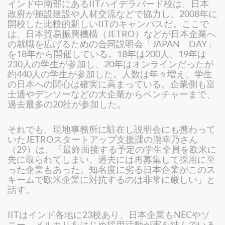
インド中南部にあるIITハイデラバード校は、日本
政府が施設建設や人材交流などで協力し、2008年に
開校した比較的新しいIITのキャンパスだ。ここで
は、日本貿易振興機構（JETRO）などが日本企業へ
の就職を広げるための合同説明会「JAPAN DAY」
を18年から開催している。18年は200人、19年は
230人の学生が参加し、20年はオンラインだったが
約440人の学生が参加した。人数は年々増え、学生
の日本への関心は確実に高まっている。企業側も富
士通やデンソーなどの大企業からベンチャーまで、
過去最多の20社が参加した。
それでも、現地事務所に駐在し説明会にも携わって
いたJETROスタートアップ支援課の瀧幸乃さん
（29）は、「最終面接する予定の学生全員を欧米に
先に取られてしまい、過去には再募集して採用に至
った企業もあった。知名度に劣る日本企業がこのス
キームで欧米企業に対抗するのは非常に厳しい」と
話す。
IITはインド各地に23校あり、日本企業もNECやソ
ニー、メルカリをはじめ採用活動が実を結んでいる