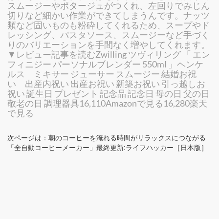
スムージーやポタージュがつくれ、左回りでみじん
切りなど細かい作業ができてしまうんです。ナッツ
類など固いものも粉砕してくれるため、スープやド
レッシング、パスタソース、スムージーなど手づく
りのバリエーションを手間なく増やしてくれます。
▼レビュー記事を読むZwilling ツヴィリング 「 エン
フィニジー パーソナルブレンダー 550ml 」ヘンケ
ルス ミキサー ジューサー スムージー 結婚お祝
い 出産内祝い 出産お祝い 新築お祝い 引っ越しお
祝い 誕生日 プレゼント 記念品 記念日 母の日 父の日
敬老の日 調理器具16,110Amazonで見る16,280楽天
で見る
次ページは：朝のコーヒーを淹れる時間がリラックスにつながる
「全自動コーヒーメーカー」最終更新:ライフハッカー［日本版］