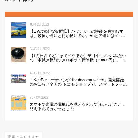
JUN 23, 2022
【EVの素朴な疑問③】バッテリーの性能を表すkWh
は、数値が高いと何が良いのか。Ahとの違いは？ -
Webモーターマガジン
AUG 21, 2022
【1万円台でどこまでイケるか】第1回：ルンバみたい
な「水拭き機能つきロボット掃除機（19800円）」の
性能は…
AUG 12, 2022
「KeePerコーティング for docomo select」発売開始
のお知らせ全国の ドコモショップで、スマートフォン
にKeePerコーティングを行います 企業リリース
SEP 09, 2022
スマホで家電の電気代を見える化して分かったこと：
見える化で分かったもの
家電はありますか