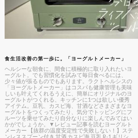
食生活改善の第一歩に。「ヨーグルトメーカー」
ヘルシーな朝食に、間食に積極的に取り入れたいヨ
ーグルト。でも習慣化を試みて毎日食べるには、
少々値が張るものでもあります。ラクトヘルシスの
「ヨーグルトメーカー」はコスパも健康管理も美味
しいも叶えてくれるうえに、簡単にオリジナルのヨ
ーグルトがつくれる、キッチンに1つは欲しい優秀
アイテム。豆乳、カスピ海、甘酒などさまざまなヨ
ーグルトをつくってみたり、気分でトッピングにフ
ルーツを乗せてみたり自分なりに楽しんでみてはい
かがでしょうか。▼レビュー記事を読むヨーグルト
メーカー 【抜群の温度安定性で失敗しない！】ステ
ンレススプーン付き 甘酒 カスピ海 豆乳 R-1 ギリシ