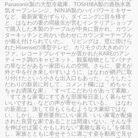
Panasonic製の大型冷蔵庫、TOSHIBA製の過熱水蒸
気オーブンレンジ、NINJA製のハイパワーミキサー
など、最新家電がずらり。ダイニングに目を移す
と、はなわの妻の同級生が営むインテリアショップ
で購入した木製のテーブルが中央に置かれ、カウン
ターキッチンと向かい合わせにカウンターテーブル
が備え付けられていた。 リビングは、壁に掛けら
れたHisenseの薄型テレビ、カリモクの大きめのソ
ファ、レコードプレイヤーが置かれたKAREのアン
ティーク調のキャビネット、観葉植物としてバナナ
の草などがある一家団らんの空間。さらに、愛犬が
外と中を行き来しやすいように、はなわが網戸に取
り付けたという小さな出入口もあった。こうしたこ
だわりの新居に対して、コメント欄には「めちゃく
ちゃお洒落な家」「すべてこだわりがあって素敵」
「すてきな家電にすてきな部屋毎日楽しく暮らせて
いいですね」などの声が寄せられている。 はなわ
の新居は、決して目もくらむような大豪邸ではな
い。しかし、要所要所にいい家具・いい家電が配備
された良質な家であることは間違いない。そんな手
を伸ばせば届くかもしれない“素敵な暮らし”を体現
し、家族とともに幸せそうに過ごす姿を動画で見せ