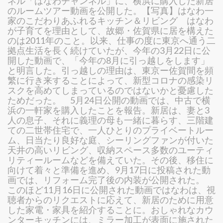
ネル「はなわチャンネル」に、横浜に購入した新居
のルームツアー動画を公開した。【写真】はなわ一
家のこだわりあふれるキッチン＆リビング はなわ
が子育てを理由として、故郷・佐賀県に居を構えた
のは2011年のこと。以来、仕事の度に東京へ通う二
拠点生活を長く続けていたが、今年の3月22日に公
開した動画で、「今年の8月に引っ越しをします」
と明言した。引っ越しの理由は、東京ー佐賀間を頻
繁に行き来することによって、新型コロナの感染リ
スクを高めてしまっているのではないかと憂慮した
ためだった。 5月24日公開の動画では、中古で横
浜の一軒家を購入したことを報告。新居は、妻と3
人の息子、それに義理の母も一緒に暮らす、三階建
ての二世帯住宅で、一人ひとりのプライベートルー
ム、日当たり良好な庭、シーリングファンが付いた
天井の高いリビング、収納スペース多数のユーティ
リティールームなどを備えていた。その後、移住に
向けて着々と準備を進め、9月17日に投稿された動
画では、リフォーム完了後の内装が公開された。
このほど11月16日に公開された動画ではなわは、視
聴者からのリクエストに応えて、新居のために用意
した家電・家具を紹介することに。おしゃれなカウ
ンターキッチンには、ミラー加工が表面に施された