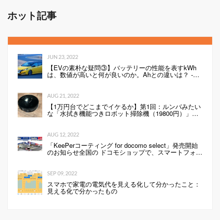
ホット記事
JUN 23, 2022
【EVの素朴な疑問③】バッテリーの性能を表すkWh
は、数値が高いと何が良いのか。Ahとの違いは？ -
Webモーターマガジン
AUG 21, 2022
【1万円台でどこまでイケるか】第1回：ルンバみたい
な「水拭き機能つきロボット掃除機（19800円）」の
性能は…
AUG 12, 2022
「KeePerコーティング for docomo select」発売開始
のお知らせ全国の ドコモショップで、スマートフォン
にKeePerコーティングを行います 企業リリース
SEP 09, 2022
スマホで家電の電気代を見える化して分かったこと：
見える化で分かったもの