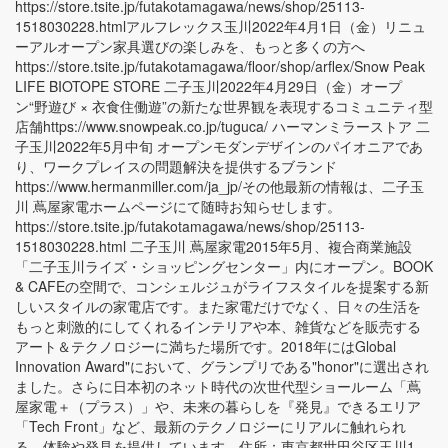
https://store.tsite.jp/futakotamagawa/news/shop/25113-
1518030228.htmlアルフレックス玉川2022年4月1日（金）リニュ
ーアルオープン家具選びの楽しみを、もっと多くの方へ
https://store.tsite.jp/futakotamagawa/floor/shop/arflex/Snow Peak
LIFE BIOTOPE STORE 二子玉川2022年4月29日（金）オープ
ン“野遊び × 衣食住働遊”の新たな世界観を表現するコミュニティ型
店舗https://www.snowpeak.co.jp/tuguca/ ハーマンミラーストア 二
子玉川2022年5月中旬 オープンモダンデザインのパイオニアであ
り、ワークプレイスの問題解決を提供するブランド
https://www.hermanmiller.com/ja_jp/その他最新の情報は、二子玉
川 蔦屋家電ホームページにて随時お知らせします。
https://store.tsite.jp/futakotamagawa/news/shop/25113-
1518030228.html 二子玉川 蔦屋家電2015年5月、複合商業施設
「二子玉川ライズ・ショッピングセンター」内にオープン。BOOK
& CAFEの空間で、コンシェルジュがライフスタイルを提案する新
しいスタイルの家電店です。また家電だけでなく、日々の生活を
もっと刺激的にしてくれるインテリアや本、雑貨などを販売する
アート＆テクノロジーに満ちた場所です。2018年にはGlobal
Innovation Award"において、グランプリである"honor"に選出され
ました。さらに日本初のネット時代の次世代型ショールーム「蔦
屋家電＋（プラス）」や、未来の暮らしを『発見』できるエリア
「Tech Front」など、最新のテクノロジーにリアルに触れられ
る、体験や発見を提供しています。住所：東京都世田谷区玉川1-