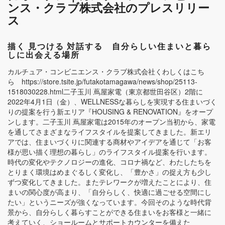
ンス・クラブ株式会社のプレスリリー
ス
描く 見つける 対話する 自分らしい住まいと暮ら
しに出会える場所
カルチュア・コンビニエンス・クラブ株式会社くわしくはこち
ら https://store.tsite.jp/futakotamagawa/news/shop/25113-
1518030228.html二子玉川 蔦屋家電（東京都世田谷区）2階に
2022年4月1日（金）、WELLNESSな暮らしを実現する住まいづく
りの提案を行う新エリア『HOUSING & RENOVATION』をオープ
ンします。二子玉川 蔦屋家電は2015年のオープン当初から、家電
を通してさまざまなライフスタイルを提案してきました。新エリ
アでは、住まいづくりに関連する商材やアイデアを通じて「お客
様が思い描く理想の暮らし」のライフスタイル提案を行います。
時代の変化やテクノロジーの進化、コロナ禍など、わたしたちを
とりまく環境はめまぐるしく変化し、「豊かさ」の捉え方も少し
ずつ変化してきました。またテレワークが増えたことにより、住
まいの関心度が高まり、「自分らしく、快適に過ごせる空間にし
たい」というニーズが強くなっています。今回そのような時代背
景から、自分らしく暮らすことができる住まいをお客様と⼀緒に
考えていく、ショールームとサポートカウンターを備えた