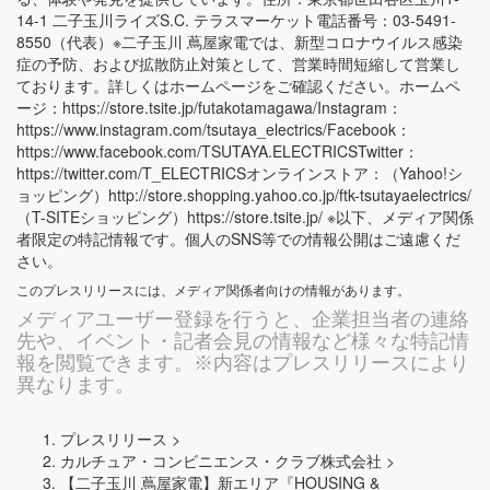
14-1 二子玉川ライズS.C. テラスマーケット電話番号：03-5491-
8550（代表）※二子玉川 蔦屋家電では、新型コロナウイルス感染
症の予防、および拡散防止対策として、営業時間短縮して営業し
ております。詳しくはホームページをご確認ください。ホームペ
ージ：https://store.tsite.jp/futakotamagawa/Instagram：
https://www.instagram.com/tsutaya_electrics/Facebook：
https://www.facebook.com/TSUTAYA.ELECTRICSTwitter：
https://twitter.com/T_ELECTRICSオンラインストア：（Yahoo!シ
ョッピング）http://store.shopping.yahoo.co.jp/ftk-tsutayaelectrics/
（T-SITEショッピング）https://store.tsite.jp/ ※以下、メディア関係
者限定の特記情報です。個人のSNS等での情報公開はご遠慮くだ
さい。
このプレスリリースには、メディア関係者向けの情報があります。
メディアユーザー登録を行うと、企業担当者の連絡
先や、イベント・記者会見の情報など様々な特記情
報を閲覧できます。※内容はプレスリリースにより
異なります。
プレスリリース >
カルチュア・コンビニエンス・クラブ株式会社 >
【二子玉川 蔦屋家電】新エリア『HOUSING &