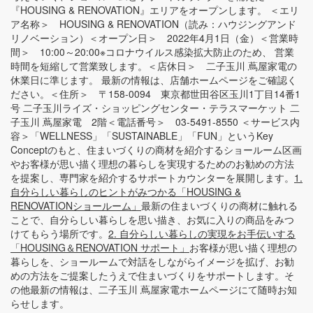
『HOUSING & RENOVATION』エリアをオープンします。 ＜エリ
ア名称＞ HOUSING & RENOVATION（読み：ハウジングアンド
リノベーション）＜オープン日＞ 2022年4月1日（金）＜営業時
間＞ 10:00～20:00※コロナウイルス感染拡大防止のため、 営業
時間を短縮して営業致します。＜店休日＞ 二子玉川 蔦屋家電の
休業日に準じます。 最新の情報は、店舗ホームページをご確認く
ださい。＜住所＞ 〒158-0094 東京都世田谷区玉川1丁目14番1
号 二子玉川ライズ・ショッピングセンター・テラスマーケット 二
子玉川 蔦屋家電 2階＜電話番号＞ 03-5491-8550 ＜サービス内
容＞「WELLNESS」「SUSTAINABLE」「FUN」というKey
Conceptのもと、住まいづくりの商材を紹介するショールーム区画
やお客様が思い描く理想の暮らしを実現するためのお勧めの方法
を提案し、専門家を紹介するサポートカウンターを展開します。
1.
自分らしい暮らしのヒントがみつかる「HOUSING &
RENOVATIONショールーム」
最新の住まいづくりの商材に触れる
ことで、自分らしい暮らしを思い描き、お気に入りの商品をみつ
けてもらう場所です。
2. 自分らしい暮らしの実現をお手伝いする
「HOUSING＆RENOVATION サポート」
お客様が思い描く理想の
暮らしを、ショールームで対話をしながらイメージを拡げ、お勧
めの方法をご提案したうえで住まいづくりをサポートします。そ
の他最新の情報は、二子玉川 蔦屋家電ホームページにて随時お知
らせします。