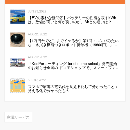
JUN 23, 2022
【EVの素朴な疑問③】バッテリーの性能を表すkWh
は、数値が高いと何が良いのか。Ahとの違いは？ -
Webモーターマガジン
AUG 21, 2022
【1万円台でどこまでイケるか】第1回：ルンバみたい
な「水拭き機能つきロボット掃除機（19800円）」の
性能は…
AUG 12, 2022
「KeePerコーティング for docomo select」発売開始
のお知らせ全国の ドコモショップで、スマートフォン
にKeePerコーティングを行います 企業リリース
SEP 09, 2022
スマホで家電の電気代を見える化して分かったこと：
見える化で分かったもの
家電サービス