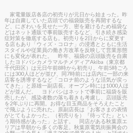
家電量販店各店の初売りが元日から始まった。昨
年は自粛していた店頭での福袋販売を再開するな
ど、にぎわいを見せた一方、密を避けるため福袋な
どはネット通販で事前販売するなど、引き続き感染
症対策を徹底する店も。初売りを2日からに変更す
る店もあり「ウィズ・コロナ」の浸透とともに生活
スタイルや従業員の働き方改革を反映して営業形態
にも変化が表れた。 昨年、福袋の店頭販売を自粛
したヨドバシカメラマルチメディアAkiba（東京都
千代田区）は元日午前8時から初売り。午前5時ごろ
には300人ほどが並び、同7時前には店内に一部の来
店客を誘導するなど「コロナ前のような活気が戻っ
てきた」と原雄一副店長。オープン時には1000人ほ
どが並んだ。 ヨドバシはネットで事前に福袋を販
売したが、感染者数の落ち着きも考慮し、店頭販売
を2年ぶりに再開。お得な目玉商品をそろえたこと
で飛ぶように売れた。原副店長は「お客さまの表情
がとてもよかった。（初売りを）『待ってた』とい
う期待感があった」と話す。 同店がある秋葉原エ
リアは早朝から多くの客足。秋葉原電気街振興会の