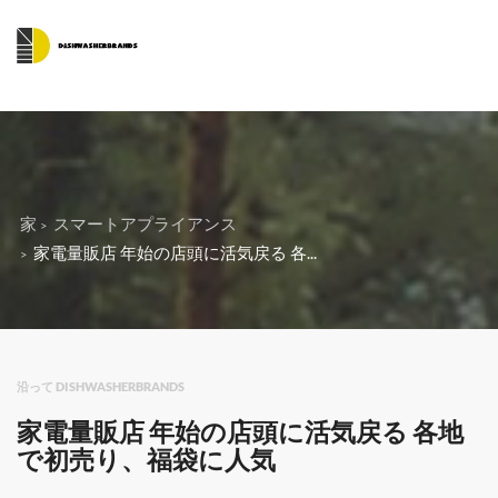
家
スマートアプライアンス
家電量販店 年始の店頭に活気戻る 各...
沿って DISHWASHERBRANDS
家電量販店 年始の店頭に活気戻る 各地
で初売り、福袋に人気