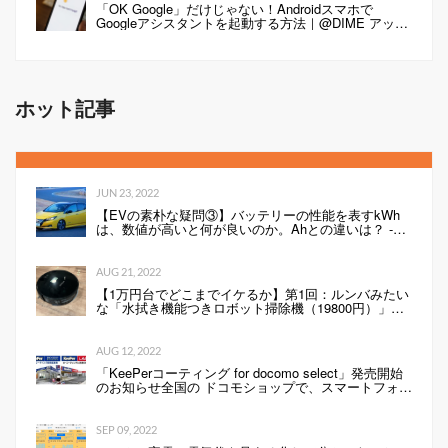
「OK Google」だけじゃない！Androidスマホで
Googleアシスタントを起動する方法｜@DIME アット
ダイム
ホット記事
JUN 23, 2022
【EVの素朴な疑問③】バッテリーの性能を表すkWh
は、数値が高いと何が良いのか。Ahとの違いは？ -
Webモーターマガジン
AUG 21, 2022
【1万円台でどこまでイケるか】第1回：ルンバみたい
な「水拭き機能つきロボット掃除機（19800円）」の
性能は…
AUG 12, 2022
「KeePerコーティング for docomo select」発売開始
のお知らせ全国の ドコモショップで、スマートフォン
にKeePerコーティングを行います 企業リリース
SEP 09, 2022