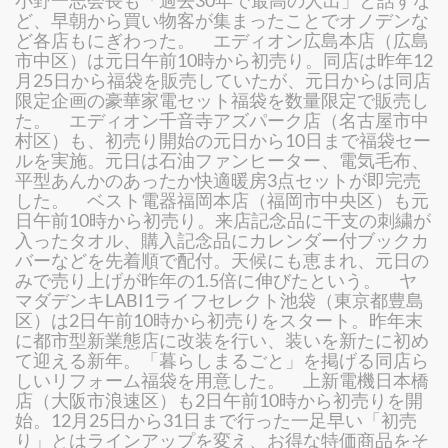
小野一志会長も「過去30年で最高の人出」と話すな
ど、早朝から買い物客が集まったことでオノデンな
ど各店もにぎわった。 エディオン広島本店（広島
市中区）は元日午前10時から初売り。同店は昨年12
月25日から福袋を販売していたが、元日からは同店
限定企画の豪華家電セット福袋を数量限定で販売し
た。 エディオン千音寺アズパーク店（名古屋市中
村区）も、初売り開始の元日から10日まで福袋セー
ルを実施。元日は石油ファンヒーター、電気毛布、
平型あんかのあったか快適暖房3点セットが即完売
した。 ベスト電器福岡本店（福岡市中央区）も元
日午前10時から初売り。来店記念品に干支の刺繍が
入ったタオル、購入記念品にカレンダー付ブックカ
バーなどを先着順で配付。天候にも恵まれ、元日の
みで売り上げが昨年の1.5倍に伸びたという。 ヤ
マダデンキLABI1ライフセレクト池袋（東京都豊島
区）は2日午前10時から初売りをスタート。昨年末
に都市型新業態店に改装を行い、装いを新たに初め
て迎える新年。「暮らしまるごと」を掲げる同店ら
しいリフォーム福袋を用意した。 上新電機日本橋
店（大阪市浪速区）も2日午前10時から初売りを開
始。12月25日から31日まで行った一足早い「初売
り」とはラインアップを変え、お得な特価商品をそ