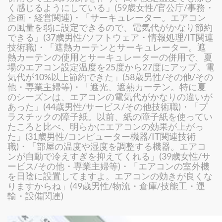
く感じるようにしている」(59歳女性/官公庁/事務・
企画・経営関連)・「サーキュレーター。エアコン
の風量を弱に設定できるので、電気代がかなり節約
できる」(37歳男性/ソフトウェア・情報処理/IT関連
技術職)・「遮熱カーテンとサーキュレーター。遮
熱カーテンの使用とサーキュレーターの併用で、夏
場のエアコン設定温度を25度から27度にアップ。電
気代が10%以上節約できた」(58歳男性/その他/その
他・専業主婦等)・「遮光、遮熱カーテン。特に夏
のシーズンは、エアコンの電気代がかなりの違いが
あった」(44歳男性/サービス/その他技術職)・「プ
ラスチックの障子紙。以前、紙の障子紙を使ってい
たころと比べ、明らかにエアコンの効果が上がっ
た」(31歳男性/コンピューター機器/IT関連技術
職)・「部屋の温度や湿度を調整する機器。エアコ
ンが自動で冷えすぎを抑えてくれる」(39歳女性/サ
ービス/その他・専業主婦等)・「エアコンの室外機
を日陰に設置してますよ。エアコンの効きが良くな
りますからね」(49歳男性/物流・倉庫/技能工・運
輸・設備関連)