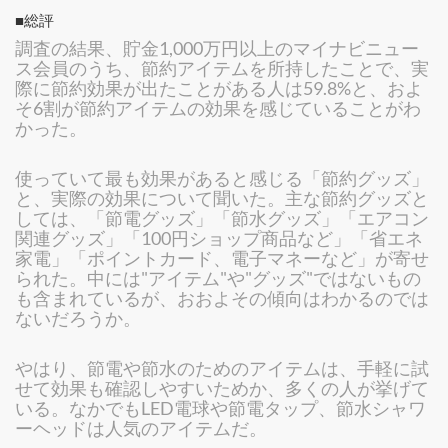
■総評
調査の結果、貯金1,000万円以上のマイナビニュー
ス会員のうち、節約アイテムを所持したことで、実
際に節約効果が出たことがある人は59.8%と、およ
そ6割が節約アイテムの効果を感じていることがわ
かった。
使っていて最も効果があると感じる「節約グッズ」
と、実際の効果について聞いた。主な節約グッズと
しては、「節電グッズ」「節水グッズ」「エアコン
関連グッズ」「100円ショップ商品など」「省エネ
家電」「ポイントカード、電子マネーなど」が寄せ
られた。中には"アイテム"や"グッズ"ではないもの
も含まれているが、おおよその傾向はわかるのでは
ないだろうか。
やはり、節電や節水のためのアイテムは、手軽に試
せて効果も確認しやすいためか、多くの人が挙げて
いる。なかでもLED電球や節電タップ、節水シャワ
ーヘッドは人気のアイテムだ。