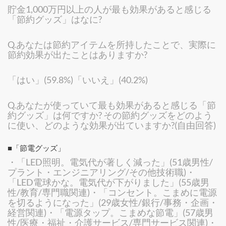
貯金1,000万円以上の人が最も効果があると感じる
「節約グッズ」はなに?
Q.あなたは節約アイテムを所持したことで、実際に
節約効果が出たことはありますか?
「はい」(59.8%)「いいえ」(40.2%)
Q.あなたが使っていて最も効果があると感じる「節
約グッズ」は何ですか? その節約グッズをどのよう
に使い、どのような効果が出ていますか?(自由回答)
■「節電グッズ」
・「LED照明。電気代が著しく減った」(51歳男性/
プラント・エンジニアリング/その他技術職)・
「LED電球かな。電気代が下がりました」(55歳男
性/教育/専門職関連)・「コンセント。こまめに電源
を切るようになった」(29歳女性/銀行/事務・企画・
経営関連)・「電源タップ。こまめな節電」(57歳男
性/医療・福祉・介護サービス/専門サービス関連)・