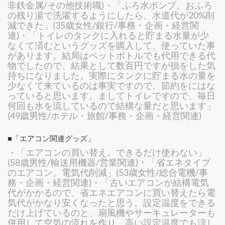
非鉄金属/その他技術職)・「ふろ水ポンプ。おふろ
の残り湯で洗濯するようにしたら、水道代が20%削
減できた」(35歳女性/銀行/事務・企画・経営関
連)・「トイレのタンクに入れると貯まる水量が少
なくて済むというグッズを購入して、使っていた事
があります。結局はペットボトルでも代用できる代
物でしたので、結果として数百円ですが損をした気
持ちになりました。実際にタンクに貯まる水の量を
少なくて来ているのは事実ですので、節約をにはな
っていると思います。ましてトイレですので、毎日
何回も水を流しているので結構な量だと思います」
(49歳男性/ホテル・旅館/事務・企画・経営関連)
■「エアコン関連グッズ」
・「エアコンの買い替え。できるだけ使わない」
(58歳男性/輸送用機器/営業関連)・「省エネタイプ
のエアコン。電気代削減」(53歳女性/総合電機/事
務・企画・経営関連)・「古いエアコンが結構電気
代がかかるので、省エネエアコンに買い替えたら電
気代がかなり安くなったと思う。設定温度をできる
だけ上げているのと、扇風機やサーキュレーターも
併用して空気の流れを作り、高い設定温度でも涼し