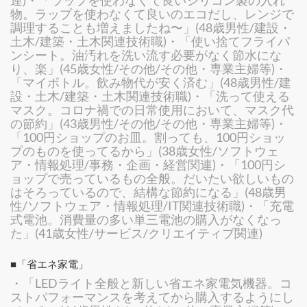
連)・「ラップを使わなくて良いシリコン製の入れ
物。ラップを使わなくて良いのエコだし、レンジで
調理することも増えましたね〜」(48歳男性/建設・
土木/建築・土木関連技術職)・「使い捨てフライパ
ンシート。油汚れを洗い流す必要がなく節水にな
り、楽」(45歳女性/その他/その他・専業主婦等)・
「マイボトル。飲み物代が安く済む」(48歳男性/建
設・土木/建築・土木関連技術職)・「洗って使える
マスク。コロナ禍での日常使用において、マスク代
の節約」(43歳男性/その他/その他・専業主婦等)・
「100円ショップのお皿。割っても、100円ショッ
プのものを使ってるから」(38歳女性/ソフトウェ
ア・情報処理/事務・企画・経営関連)・「100円シ
ョップで売っているもの全般。だいたい欲しいもの
はそろっているので、結構な節約になる」(48歳男
性/ソフトウェア・情報処理/IT関連技術職)・「充電
式電池。消費量の多い単三電池の購入がなくなっ
た」(41歳女性/サービス/クリエイティブ関連)
■「省エネ家電」
・「LEDライト全般と新しい省エネ家電気機器。コ
ストパフォーマンスを考えてから購入するようにし