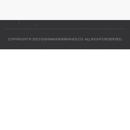
COPYRIGHT © 2023 DISHWASHERBRANDS.CO. ALL RIGHTS RESERVED.