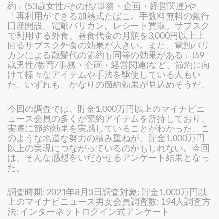
約」(53歳女性/その他/事務・企画・経営関連)や、
「再利用ができる加熱式たばこ。手数料無料の銀行
口座開設。電動バリカン。レシート買取。サブスク
で利用する外食。昼食代金の月額を3,000円以上上
回るサブスク外食の効果が大きい。また、電動バリ
カンによる散髪代の節約も同等の効果がある」(59
歳男性/教育/事務・企画・経営関連)など、節約に向
けて様々なアイテムや手法を駆使している人もい
た。いずれも、かなりの節約効果が見込めそうだ。
今回の調査では、貯金1,000万円以上のマイナビニ
ュース会員の多くが節約アイテムを所持しており、
実際に節約効果を実感していることがわかった。こ
のような地道な努力の積み重ねが、貯金1,000万円
以上の実現につながっているのかもしれない。今回
は、そんな感想をいだかせるアンケート結果となっ
た。
調査時期: 2021年8月3日調査対象: 貯金1,000万円以
上のマイナビニュース男女会員調査数: 194人調査方
法: インターネットログイン式アンケート