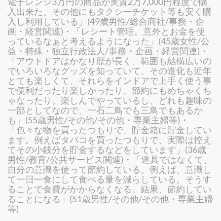
電子レンジ3万円の商品が実質2万7,000円程度で購
入出来た。その他にもタクシーチケット等も安く購
入し利用している」(49歳男性/総合商社/事務・企
画・経営関連)・「レシート管理。意外とお金を使
っているなぁと考えるようになった」(45歳女性/公
益・特殊・独立行政法人/事務・企画・経営関連)・
「アウトドアはかなり歴が長く、範囲も結構広いの
でいろいろなグッズを知っていて、その進化も近年
とても楽しくて、それらをインドアで上手く使う事
で便利だったり楽しかったり、節約にもめちゃくち
ゃなったり。楽しんでやっているし、どれも趣味の
一部としてなので、一石二鳥でも三鳥でもあるか
も」(55歳男性/その他/その他・専業主婦等)・
「色々な物を買ったつもりで、貯金箱に貯金してい
ます。例えばタバコを買ったつもりで、実際は控え
てその小銭分を貯金するなどをしています」(36歳
男性/教育/公共サービス関連)・「道具ではなくて、
自分の意識を使って節約している。例えば、意識し
て一日一食にして食べる量を減らしている。そうす
ることで食費がかからなくなる。結果、節約してい
ることになる」(51歳男性/その他/その他・専業主婦
等)