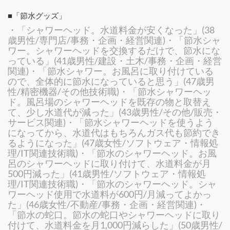
■「節水グッズ」
・「シャワーヘッド。水道料金が安くなった」(38
歳男性/専門店/事務・企画・経営関連)・「節水シャ
ワー。シャワーヘッドを交換するだけで、節水にな
っている」(41歳男性/建設・土木/事務・企画・経営
関連)・「節水シャワー。お風呂に取り付けている
ので、全体的に節水になっていると思う」(47歳男
性/精密機器/その他技術職)・「節水シャワーヘッ
ド。風呂場のシャワーヘッドを既存の物と取替え
て、少し水道代が減った」(43歳男性/その他/販売・
サービス関連)・「節水シャワーヘッドを使うよう
になってから、水道代はもちろんガス代も節約でき
るようになった」(47歳女性/ソフトウェア・情報処
理/IT関連技術職)・「節水のシャワーヘッド。お風
呂のシャワーヘッドに取り付けて、水道料金が月
500円減った」(41歳男性/ソフトウェア・情報処
理/IT関連技術職)・「節水のシャワーヘッド。シャ
ワーヘッド使用で水道料が600円/月減ってよかっ
た」(46歳女性/不動産/事務・企画・経営関連)・
「節水の蛇口。節水の蛇口やシャワーヘッドに取り
付けて、水道料金を月1,000円減らした」(50歳男性/