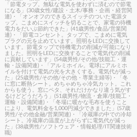
「節電タップ。無駄な電気を使わずに済むので節電
になる」(30歳女性/建設・土木/事務・企画・経営関
連)・「オンオフのできるスイッチのついた電源タ
ップ。こまめにスイッチを切ることで、家電の待機
電力をだいぶ節約できた」(41歳男性/食品/営業関
連)・「節電コンセント。タップで、こまめに電気
プラグの元を止めています。照明をLEDに交換して
います。節電タップで待機電力の削減が可能になり
ました。照明をLEDに交換することで電気代の削減
に貢献しています」(54歳男性/その他/技能工・運
輸・設備関連)・「アルミホイル。電球にアルミホ
イルを付けて電気の光を大きくする。電気代が減っ
た」(25歳男性/その他/その他・専業主婦等)・「冬
に窓に断熱シート。めちゃめちゃ冷気カット。これ
からも使う。窓にペタ、それだけかなり違う気がす
るけどどうだろう」(51歳男性/物流・倉庫/技能工・
運輸・設備関連)・「冬場に暖かな毛布を使うこと
により、電気料金を1,000円減少できました」(57歳
男性/その他金融/営業関連)・「冷蔵庫の中での冷却
シート。冷蔵庫の温度が上がらずに電気代が減っ
た」(38歳男性/ソフトウェア・情報処理/IT関連技術
職)