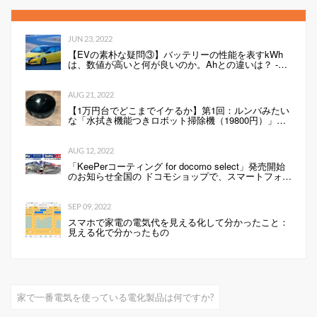
JUN 23, 2022
【EVの素朴な疑問③】バッテリーの性能を表すkWh
は、数値が高いと何が良いのか。Ahとの違いは？ -
Webモーターマガジン
AUG 21, 2022
【1万円台でどこまでイケるか】第1回：ルンバみたい
な「水拭き機能つきロボット掃除機（19800円）」の
性能は…
AUG 12, 2022
「KeePerコーティング for docomo select」発売開始
のお知らせ全国の ドコモショップで、スマートフォン
にKeePerコーティングを行います 企業リリース
SEP 09, 2022
スマホで家電の電気代を見える化して分かったこと：
見える化で分かったもの
家で一番電気を使っている電化製品は何ですか?