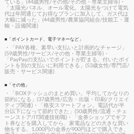
ている」(44歳男性/その他/その他・専業主婦等)・
「太陽光パネル、オール電化。太陽光をつけて電気
代は年間通じてお得なプランに加入して、ガス代は
大幅に減った」(44歳男性/農業協同組合/技能工・運
輸・設備関連)
■「ポイントカード、電子マネーなど」
・「PAY各種。素早い支払いと計画的なチャージ」
(59歳男性/サービス/その他・専業主婦等)・
「PayPayの支払いでポイントが貯まる。付いたポイ
ントを別の支払いに利用できる」(53歳女性/専門店/
販売・サービス関連)
■「その他」
・「BOXテッシュのまとめ買い。平均してかなりの
節約になる」(37歳男性/広告・出版・印刷/クリエイ
ティブ関連)・「格安スマートフォン。電話代が半
分以下になって節約できた」(50歳男性/流通・チェ
ーンストア/IT関連技術職)・「金券ショップでギフ
ト券などを購入してから、家電品などの大きな買い
物をする。1,000円の金券が900円ほどで購入でき、