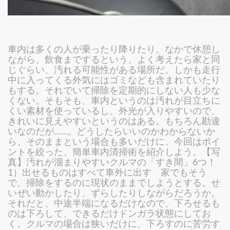
車内は多くの人が乗ったり降りたり。なかで休憩し
ながら、飲食までするという、よく考えたら家と同
じぐらい、汚れる可能性がある場所だ。しかも走行
中に入ってくる外気にはゴミなども含まれていたり
もする。それでいて掃除を定期的にしない人も少な
くない。そもそも、車内というのは汚れが目立ちに
くい素材を使っているし、外光が入りやすいので、
きれいに見えやすいというのはある。もちろん勘違
いなのだが……。どうしたらいいのかわからないか
ら、そのままという場合も多いだけに、今回はポイ
ントを絞った、簡単車内清掃術を紹介しよう。【写
真】汚れが溜まりやすいクルマの「すき間」6つ！
1）出せるものはすべて車外に出す 家でもそう
で、掃除をするのに現状のままでしようとする。せ
いぜい動かしたり、ずらしたりしながらだろうか。
それだと、中途半端になるだけなので、下ろせるも
のは下ろして、できるだけドンガラ状態にしてお
く。クルマの場合は狭いだけに、下ろすのに苦労す