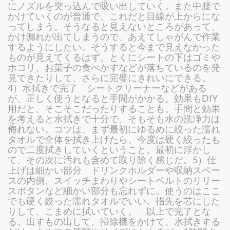
にノズルを突っ込んで吸い出していく。また中腰で
かけていくのが普通で、これだと目線が上からにな
ってしまう。そうなると見えないところがあって、
かけ漏れが出てしまうので、あえてしゃがんで作業
するようにしたい。そうすると今まで見えなかった
ものが見えてくるはず。とくにシートの下はゴミや
ホコリ、お菓子の食べかすなどが落ちているのを発
見できたりして、さらに完璧にきれいにできる。
4）水拭きで完了 シートクリーナーなどがある
が、正しく使うとなると手間がかかる。効果もDIY
用だと、そこそこだったりすることも。手間と効果
を考えると水拭きで十分で、そもそも水の洗浄力は
侮れない。コツは、まず最初にゆるめに絞った濡れ
タオルで全体を拭き上げたら、今度は硬く絞ったも
ので二度拭きしていくということ。最初に浮かし
て、その次に汚れも含めて取り除く感じだ。5）仕
上げは細かい部分 ドリンクホルダーや収納スペー
スの内側、スイッチまわりやシートベルトのリリー
スボタンなど細かい部分も忘れずに。使うのはここ
でも硬く絞った濡れタオルでいい。指先を芯にした
りして、こまめに拭いていく。 以上で完了とな
る。出すもの出して、掃除機をかけて、水拭きする