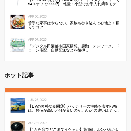
54％オフで9999円 軽量・小型でお手入れ簡単モデル
（1/2 ページ）
APR 08, 2023
苦手な家事はやらない。家族も巻き込んで心地よく暮
らすコツ
APR 07, 2023
「デジタル田園都市国家構想」起動 テレワーク、ド
ローン宅配、自動配送などを後押し
ホット記事
JUN 23, 2022
【EVの素朴な疑問③】バッテリーの性能を表すkWh
は、数値が高いと何が良いのか。Ahとの違いは？ -
Webモーターマガジン
AUG 21, 2022
【1万円台でどこまでイケるか】第1回：ルンバみたい