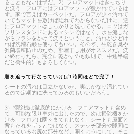
ることもないはずだ。2）フロアマットはきっちり
と洗う フロアにはフロアマットが敷かれているは
ず。家で言えばカーペットだ。フロアが少々汚れて
いてもマットを敷けば隠れてわからないだけに、逆
にフロアマットはしっかりと洗ってやる。コツはガ
ソリンスタンドにあるマシンではなく、水を流しな
がらブラシをかけて洗うということ。汚れがひどけ
れば洗濯石鹸を使ってもいい。その際、生乾き臭や
雑菌増殖防止のため、部屋干し用がオススメだ。洗
い終わったら、完全に乾かすのも鉄則で、中途半端
だと衛生的にもよろしくない。
順を追って行なっていけば1時間ほどで完了！
シートの汚れは目立たないが、実はかなり汚れてい
るので定期的に洗ってみるのもいいだろう。
3）掃除機は徹底的にかける フロアマットも含め
て、可能な限り車外に出したので、次は掃除機をか
ける。フロアは隅々までもれなく。シートも座面と
背もたれをザッとではなく、ステッチ部分や隙間に
なっているお尻の部分など、開くようにして、そこ