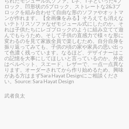
られたモジュール式ソファ。L字、T字といった4ブ
ロック、凹形状の5ブロック、ストレートな2&3ブ
ロックを組み合わせて自由な形のソファやオットマ
ンが作れます。【全画像をみる】そろえても消えな
いテトリスソファなぜモジュール式にしたのか。そ
れは子供たちにレゴブロックのように組み立てて遊
んでもらうため。そして子供の直感力で様々な形に
変わるのを見て家族全員で楽しむため。自分自身を
振り返ってみても、子供の頃の家や家具の思い出っ
て色濃く残っています。なるほど、デザイナーはこ
の記憶を大事にしてほしいと言っているのか。外皮
はベルベット、スエード、レザーで、一点一点異な
ります。オーダーされてから作り始めるため、興味
がある方はまずSara Hayat Designにご相談くださ
い。Source: Sara Hayat Design
武者良太