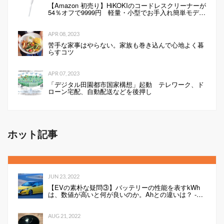
【Amazon 初売り】HiKOKIのコードレスクリーナーが
54％オフで9999円 軽量・小型でお手入れ簡単モデル
（1/2 ページ）
APR 08, 2023
苦手な家事はやらない。家族も巻き込んで心地よく暮
らすコツ
APR 07, 2023
「デジタル田園都市国家構想」起動 テレワーク、ド
ローン宅配、自動配送などを後押し
ホット記事
JUN 23, 2022
【EVの素朴な疑問③】バッテリーの性能を表すkWh
は、数値が高いと何が良いのか。Ahとの違いは？ -
Webモーターマガジン
AUG 21, 2022