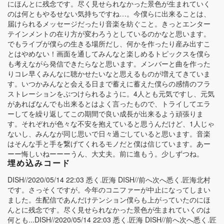
にほんとに残念です。尽く見せられなかった景色が生まれていく
のは何ともやるせない気持ちですね…。今僕らに出来ることは、
届けられるメッセージだったり音楽を紡ぐこと。きっとエンター
テインメントの在り方が変わろうとしているのかなと思います。
でもライブが僕らの生きる場所だし、何かを作ったり産み出すこ
とはやめない！画面を通してみんなと楽しめるトピックスを僕ら
も考えながら発信できたらなと思います。メンバーと曲を作った
りコレ早くみんなに聴かせたいなと思えるものが増えてきていま
す。いつかみんなと会える日まで蓄えに蓄えた僕らの感情のフラ
ストレーションをぶつけられるように。4人とも元気ですし、元気
があればなんでも出来るとはよく言ったもので、トライしてエラ
ーしてを繰り返してこの期間で良い成長が出来るよう頑張りま
す。それぞれが色々な不安を抱えていると思うんだけど、1人じゃ
ないし、みんなが同じ思いで日々過ごしていると思います。音楽
はそんな手と手を繋げてくれるモノだと僕は信じています。あー
ーー悔しいねーーーうん、大丈夫。前に進もう。少しずつね。
埋め込みコード
DISH//2020/05/14 22:03 悉く.匠海 DISH//前へ次へ悉く.匠海北村
です。さっそくですが。今年のコニファーが中止になってしまい
ました。生配信であんだけテンション僕らも上がっていたのにほ
んとに残念です。尽く見せられなかった景色が生まれていくのは
何とも...DISH//2020/05/14 22:03 悉く.匠海 DISH//前へ次へ悉く.匠