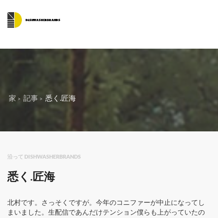
家
記事
悉く.匠海
沿って DISHWASHERBRANDS
悉く.匠海
北村です。さっそくですが。今年のコニファーが中止になってし
まいました。生配信であんだけテンション僕らも上がっていたの