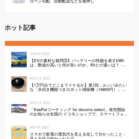
ローン宅配、自動配送などを後押し
ホット記事
JUN 23, 2022
【EVの素朴な疑問③】バッテリーの性能を表すkWh
は、数値が高いと何が良いのか。Ahとの違いは？ -
Webモーターマガジン
AUG 21, 2022
【1万円台でどこまでイケるか】第1回：ルンバみたい
な「水拭き機能つきロボット掃除機（19800円）」の
性能は…
AUG 12, 2022
「KeePerコーティング for docomo select」発売開始
のお知らせ全国の ドコモショップで、スマートフォン
にKeePerコーティングを行います 企業リリース
SEP 09, 2022
スマホで家電の電気代を見える化して分かったこと：
見える化で分かったもの