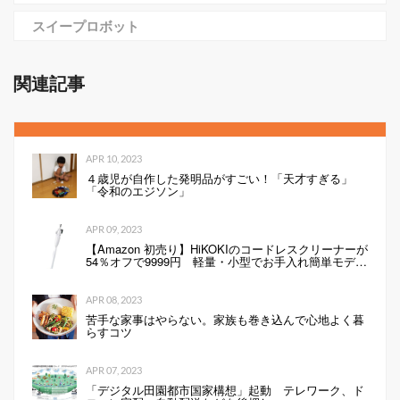
スイープロボット
関連記事
APR 10, 2023
４歳児が自作した発明品がすごい！「天才すぎる」
「令和のエジソン」
APR 09, 2023
【Amazon 初売り】HiKOKIのコードレスクリーナーが
54％オフで9999円 軽量・小型でお手入れ簡単モデル
（1/2 ページ）
APR 08, 2023
苦手な家事はやらない。家族も巻き込んで心地よく暮
らすコツ
APR 07, 2023
「デジタル田園都市国家構想」起動 テレワーク、ド