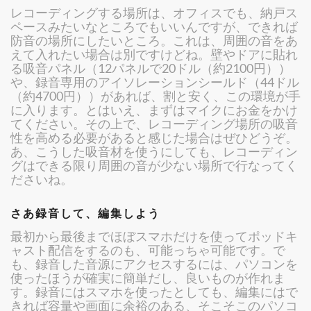
レコーディングする場所は、オフィスでも、納戸ス
ペースみたいなところでもいいんですが、できれば
防音の場所にしたいところ。これは、周囲の音をあ
えて入れたい場合は別ですけどね。壁やドアに貼れ
る吸音パネル（12パネルで20ドル（約2100円））
や、録音専用のアイソレーションシールド（44ドル
（約4700円））があれば、割と安く、この環境が手
に入ります。とはいえ、まずはマイクにお金をかけ
てください。その上で、レコーディング場所の吸音
性を高める必要があると感じた場合はぜひどうぞ。
あ、こうした吸音材を使うにしても、レコーディン
グはできる限り周囲の音が少ない場所で行なってく
ださいね。
さあ録音して、編集しよう
最初から最後までほぼスマホだけを使ってポッドキ
ャスト配信をするのも、可能っちゃ可能です。で
も、録音した音源にアクセスするには、パソコンを
使ったほうが確実に簡単だし、良いものが作れま
す。録音にはスマホを使ったとしても、編集にはで
きれば容量や画面に余裕のある、そこそこのパソコ