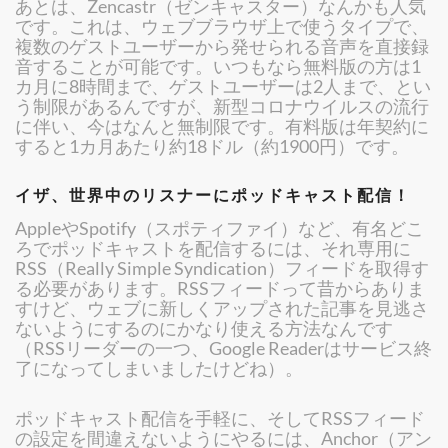
あとは、Zencastr（ゼンキャスター）なんかも人気
です。これは、ウェブブラウザ上で使うタイプで、
複数のゲストユーザーから発せられる音声を直接録
音することが可能です。いつもなら無料版の方は1
カ月に8時間まで、ゲストユーザーは2人まで、とい
う制限があるんですが、新型コロナウイルスの流行
に伴い、今はなんと無制限です。有料版は年契約に
すると1カ月あたり約18ドル（約1900円）です。
イザ、世界中のリスナーにポッドキャスト配信！
AppleやSpotify（スポティファイ）など、有名どこ
ろでポッドキャストを配信するには、それ専用に
RSS（Really Simple Syndication）フィードを取得す
る必要があります。RSSフィードって昔からありま
すけど、ウェブに新しくアップされた記事を見逃さ
ないようにするのにかなり使える方法なんです
（RSSリーダーの一つ、Google Readerはサービス終
了になってしまいましたけどね）。
ポッドキャスト配信を手軽に、そしてRSSフィード
の設定を間違えないようにやるには、Anchor（アン