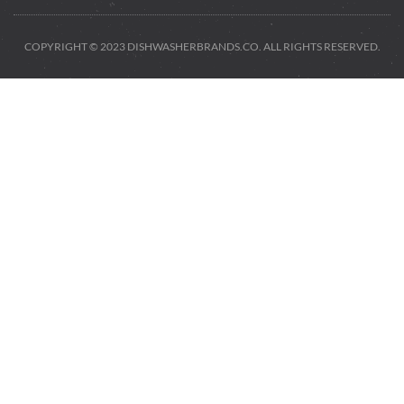
COPYRIGHT © 2023 DISHWASHERBRANDS.CO. ALL RIGHTS RESERVED.