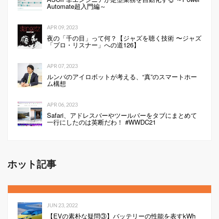
Automate超入門編～
APR 09, 2023
夜の「千の目」って何？【ジャズを聴く技術 〜ジャズ
「プロ・リスナー」への道126】
APR 07, 2023
ルンバのアイロボットが考える、“真”のスマートホー
ム構想
APR 06, 2023
Safari、アドレスバーやツールバーをタブにまとめて
一行にしたのは英断だわ！ #WWDC21
ホット記事
JUN 23, 2022
【EVの素朴な疑問③】バッテリーの性能を表すkWh