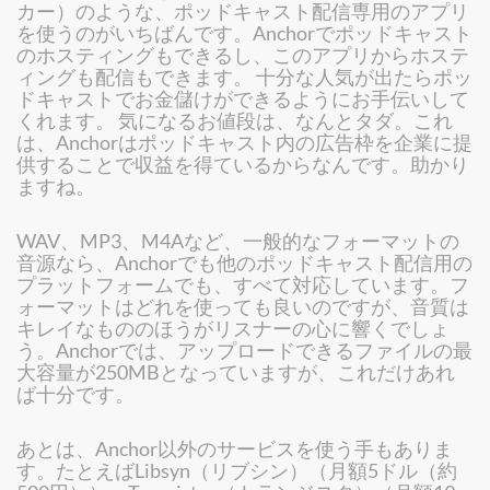
カー）のような、ポッドキャスト配信専用のアプリ
を使うのがいちばんです。Anchorでポッドキャスト
のホスティングもできるし、このアプリからホステ
ィングも配信もできます。 十分な人気が出たらポッ
ドキャストでお金儲けができるようにお手伝いして
くれます。 気になるお値段は、なんとタダ。これ
は、Anchorはポッドキャスト内の広告枠を企業に提
供することで収益を得ているからなんです。助かり
ますね。
WAV、MP3、M4Aなど、一般的なフォーマットの
音源なら、Anchorでも他のポッドキャスト配信用の
プラットフォームでも、すべて対応しています。フ
ォーマットはどれを使っても良いのですが、音質は
キレイなもののほうがリスナーの心に響くでしょ
う。Anchorでは、アップロードできるファイルの最
大容量が250MBとなっていますが、これだけあれ
ば十分です。
あとは、Anchor以外のサービスを使う手もありま
す。たとえばLibsyn（リブシン）（月額5ドル（約