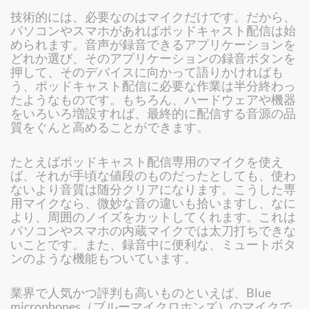
技術的には、必要なのはマイクだけです。だから、
パソコンやスマホがあればポッドキャスト配信は始
められます。音声が録音できるアプリケーションを
どれか選び、そのアプリケーションの録音ボタンを
押して、そのデバイスに向かって語りかければも
う、ポッドキャスト配信に必要な作業は半分終わっ
たようなものです。もちろん、ハードウェアや機器
をいろいろ増設すれば、最終的に配信する音源の品
質をぐんと高めることができます。
たとえばポッドキャスト配信専用のマイクを使え
ば、それが手頃な値段のものだったとしても、使わ
ないより音質は随分クリアになります。こうした専
用マイクなら、微妙な音の違いも拾いますし、なに
より、周囲のノイズをカットしてくれます。これは
パソコンやスマホの内蔵マイクでは太刀打ちできな
いことです。また、録音中に便利な、ミュートボタ
ンのような機能もついています。
業界で人気かつ評判も高いものといえば、Blue
microphones（ブルーマイクロホンズ）のマイクで