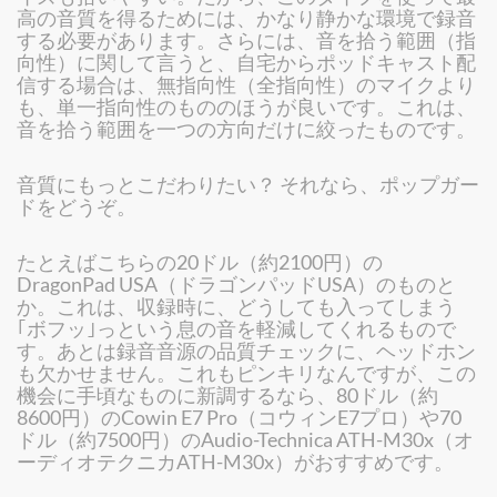
高の音質を得るためには、かなり静かな環境で録音
する必要があります。さらには、音を拾う範囲（指
向性）に関して言うと、自宅からポッドキャスト配
信する場合は、無指向性（全指向性）のマイクより
も、単一指向性のもののほうが良いです。これは、
音を拾う範囲を一つの方向だけに絞ったものです。
音質にもっとこだわりたい？ それなら、ポップガー
ドをどうぞ。
たとえばこちらの20ドル（約2100円）の
DragonPad USA（ドラゴンパッドUSA）のものと
か。これは、収録時に、どうしても入ってしまう
｢ボフッ｣っという息の音を軽減してくれるもので
す。あとは録音音源の品質チェックに、ヘッドホン
も欠かせません。これもピンキリなんですが、この
機会に手頃なものに新調するなら、80ドル（約
8600円）のCowin E7 Pro（コウィンE7プロ）や70
ドル（約7500円）のAudio-Technica ATH-M30x（オ
ーディオテクニカATH-M30x）がおすすめです。