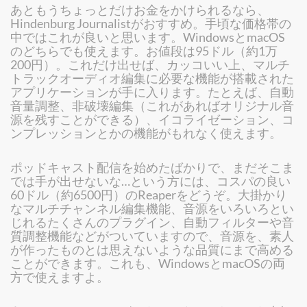
あともうちょっとだけお金をかけられるなら、
Hindenburg Journalistがおすすめ。手頃な価格帯の
中ではこれが良いと思います。WindowsとmacOS
のどちらでも使えます。お値段は95ドル（約1万
200円）。これだけ出せば、カッコいい上、マルチ
トラックオーディオ編集に必要な機能が搭載された
アプリケーションが手に入ります。たとえば、自動
音量調整、非破壊編集（これがあればオリジナル音
源を残すことができる）、イコライゼーション、コ
ンプレッションとかの機能がもれなく使えます。
ポッドキャスト配信を始めたばかりで、まだそこま
では手が出せないな…という方には、コスパの良い
60ドル（約6500円）のReaperをどうぞ。大掛かり
なマルチチャンネル編集機能、音源をいろいろとい
じれるたくさんのプラグイン、自動フィルターや音
質調整機能などがついていますので、音源を、素人
が作ったものとは思えないような品質にまで高める
ことができます。これも、WindowsとmacOSの両
方で使えますよ。