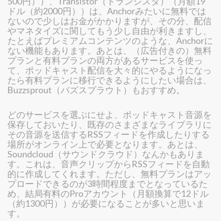
500円））、Transistor（トランジスタ）（月額19
ドル（約2000円））は、Anchorみたいに無料では
ないので少しはお金がかかりますが、その分、配信
やマネタイズに関してもう少し自由が利きますし、
たとえばプレミアムコンテンツのような、Anchorに
ない機能もあります。あとは、（広告付きの）無料
プランと有料プランの両方があるサービスを使っ
て、ポッドキャスト配信を大々的にやるようになっ
たら有料プランに移行できるようにしたい場合は、
Buzzsprout（バズスプラウト）もおすすめ。
どのサービスを選ぶにせよ、ポッドキャスト音源を
保存しておいたり、既存のさまざまなライブラリに
その音源を送信するRSSフィードを作成したりする
場所がオンライン上で必要となります。あとは、
Soundcloud（サウンドクラウド）なんかもありま
す。これは、音声クリップからRSSフィードを自動
的に作成してくれます。ただし、無料プランはアッ
プロードできるのが3時間程度までとなっているた
め、結局有料のProアカウント（月額換算で12ドル
（約1300円））が必要になることが多いと思いま
す。