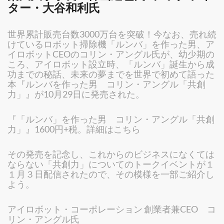
ター・大谷和利氏
世界累計販売台数3000万台を突破！今なお、売れ続
けているロボット掃除機「ルンバ」を作った男、ア
イロボットCEOのコリン・アングル氏が、幼少期の
ころ、アイロボット設立時、「ルンバ」誕生から成
功までの秘話、未来の夢までを世界で初めて語った
本『ルンバを作った男 コリン・アングル「共創
力」』が10月29日に発売された。
『「ルンバ」を作った男 コリン・アングル「共創
力」』1600円+税。詳細はこちら
その発売を記念し、これからのビジネスになくては
ならない「共創力」についてのトークイベントが１
１月３日配信されたので、その模様を一部ご紹介し
よう。
アイロボット・コーポレーション 創業者兼CEO コ
リン・アングル氏