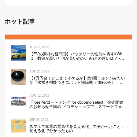
ホット記事
JUN 23, 2022
【EVの素朴な疑問③】バッテリーの性能を表すkWh
は、数値が高いと何が良いのか。Ahとの違いは？ -
Webモーターマガジン
AUG 21, 2022
【1万円台でどこまでイケるか】第1回：ルンバみたい
な「水拭き機能つきロボット掃除機（19800円）」の
性能は…
AUG 12, 2022
「KeePerコーティング for docomo select」発売開始
のお知らせ全国の ドコモショップで、スマートフォン
にKeePerコーティングを行います 企業リリース
SEP 09, 2022
スマホで家電の電気代を見える化して分かったこと：
見える化で分かったもの