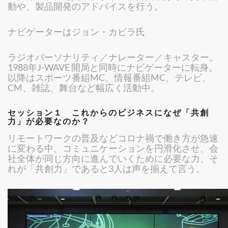
動や、製品開発のアドバイスを行う。
ナビゲーターはジョン・カビラ氏
ラジオパーソナリティ／ナレーター／キャスター。
1988年J-WAVE 開局と同時にナビゲーターに転身。
以降はスポーツ番組MC、情報番組MC、テレビ、
CM、雑誌、舞台など幅広く活動中。
セッション１ これからのビジネスになぜ「共創
力」が必要なのか？
リモートワークの普及などコロナ禍で働き方が急速
に変わる中、コミュニケーションを円滑化させ、会
社全体が同じ方向に進んでいくために必要な力、そ
れが「共創力」であると3人は声を揃えて言う。