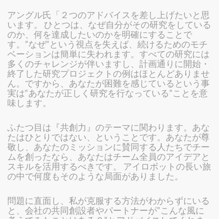
アングル氏「２つのアドバイスを差し上げたいと思
います。 ひとつは、なぜ自分がその研究をしている
のか、何を達成したいのかを明確にすることで
す。”なぜ”という視点を失えば、続けるためのモチ
ベーションは簡単に失われます。すべての研究には
多くのチャレンジが伴いますし、計画通りに開始・
終了した研究プロジェクトの例はほとんどありませ
ん。ですから、あなたが困難を感じているという事
実は“あなたが正しく研究を行なっている”ことを意
味します。
ふたつ目は『共創力』のテーマに関わります。あな
たはひとりではない、ということです。あなたが尊
敬し、あなたのミッションに賛同する人たちでチー
ムを創ったなら、あなたはチーム全員のアイデアと
スキルを活用するべきです。 アイロボットの長い旅
の中で何度もそのような局面がありました。
問題に直面し、私が克服する方法がわからずにいる
と、会社の共同創設者やパートナーが”こんな風に