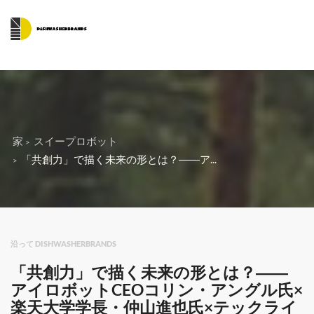
家
スイープロボット
「共創力」で描く未来の形とは？――ア...
沿って DISHWASHERBRANDS
「共創力」で描く未来の形とは？――
アイロボットCEOコリン・アングル氏×
楽天大学学長・仲山進也氏×テックライ