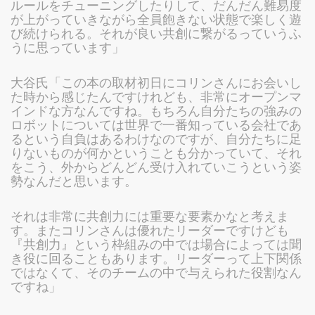
ルールをチューニングしたりして、だんだん難易度
が上がっていきながら全員飽きない状態で楽しく遊
び続けられる。それが良い共創に繋がるっていうふ
うに思っています」
大谷氏「この本の取材初日にコリンさんにお会いし
た時から感じたんですけれども、非常にオープンマ
インドな方なんですね。もちろん自分たちの強みの
ロボットについては世界で一番知っている会社であ
るという自負はあるわけなのですが、自分たちに足
りないものが何かということも分かっていて、それ
をこう、外からどんどん受け入れていこうという姿
勢なんだと思います。
それは非常に共創力には重要な要素かなと考えま
す。またコリンさんは優れたリーダーですけども
『共創力』という枠組みの中では場合によっては聞
き役に回ることもあります。リーダーって上下関係
ではなくて、そのチームの中で与えられた役割なん
ですね」