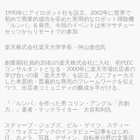
1990年にアイロボット社を設立。2002年に世界で
初めて商業的成功を収めた実用的なロボット掃除機
「ルンバ」を発売。今回のイベントは米マサチュー
セッツからリモートでの参加
楽天株式会社楽天大学学長・仲山進也氏
創業期(社員約20名)の楽天株式会社に入社、初代EC
コンサルタントとなる・2000年に楽天市場出店者の
学び合いの場「楽天大学」を設立、人にフォーカス
した本質的・普遍的な商売のフレームワークを伝え
つつ、出店者コミュニティの醸成を手がける。
『「ルンバ」を作った男 コリン・アングル「共創
力」』著者・テックライター 大谷和利氏
スティーブ・ジョブズ、ビル・ ゲイツ、スティー
ブ・ウォズニアックのインタビュー記事をはじめ、
IT、カメラ、写真、デザイン、自転車分野の文筆活