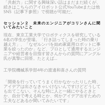
「共創力」に関する興味深い話はまだまだ続くが、
続きはこちらのアイロボット公式YouTubeまたは他
SNS（記事下参照）で視聴が可能だ。
セッション２ 未来のエンジニアがコリンさんに聞
いてみたいこと
現在、東京工業大学でロボティクスを研究している
6名の学生が登場。「行き詰ってしまった時の乗り
越え方」、「なぜルンバを始め家庭用ロボットに事
業を絞ったのか」など、プロとして通用するエンジ
ニアや経営者を目指す皆さんからの質問にアングル
氏が真摯に回答。たとえば…
工学院機械系学部4年の渡邊和喜さんの質問
「開発を行っていてうまく行かなかったりした時、
アイデアは出さなきゃいけないんですけどどうして
も出てこない。そんな時に人と一緒にやるときと
か、自分で考える時とか、何かアイデア出すための
工夫などあるか聞いてみたいです」