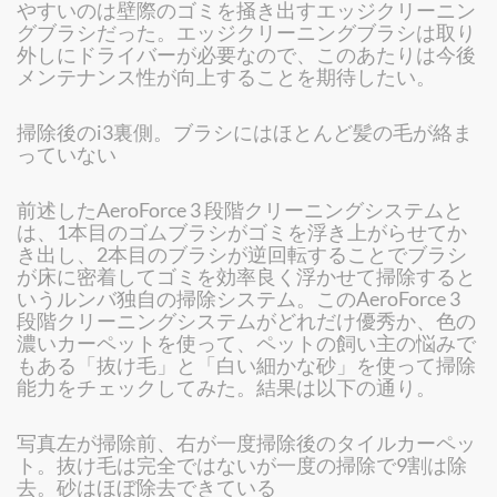
やすいのは壁際のゴミを掻き出すエッジクリーニン
グブラシだった。エッジクリーニングブラシは取り
外しにドライバーが必要なので、このあたりは今後
メンテナンス性が向上することを期待したい。
掃除後のi3裏側。ブラシにはほとんど髪の毛が絡ま
っていない
前述したAeroForce 3 段階クリーニングシステムと
は、1本目のゴムブラシがゴミを浮き上がらせてか
き出し、2本目のブラシが逆回転することでブラシ
が床に密着してゴミを効率良く浮かせて掃除すると
いうルンバ独自の掃除システム。このAeroForce 3
段階クリーニングシステムがどれだけ優秀か、色の
濃いカーペットを使って、ペットの飼い主の悩みで
もある「抜け毛」と「白い細かな砂」を使って掃除
能力をチェックしてみた。結果は以下の通り。
写真左が掃除前、右が一度掃除後のタイルカーペッ
ト。抜け毛は完全ではないが一度の掃除で9割は除
去。砂はほぼ除去できている