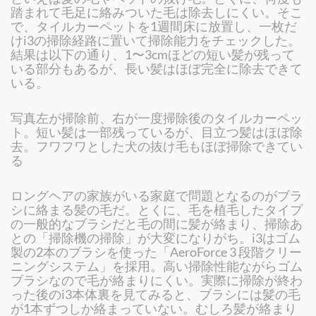
踏まれて毛足に絡みついた毛は除去しにくい。そこ
で、タイルカーペットを1週間床に放置し、一枚だ
けi3の掃除経路に置いて掃除能力をチェックした。
結果は以下の通り、1〜3cmほどの短い髪が残って
いる部分もあるが、長い髪はほぼ完全に除去できて
いる。
写真左が掃除前、右が一度掃除後のタイルカーペッ
ト。短い髪は一部残っているが、目立つ髪はほぼ除
去。フワフワとした犬の抜け毛もほぼ掃除できてい
る
ロングヘアの家族がいる家庭で問題となるのがブラ
シに絡まる髪の毛だ。とくに、毛を植毛したタイプ
の一般的なブラシだと毛の間に髪が絡まり、掃除あ
との「掃除機の掃除」が大変になりがち。i3はゴム
製の2本のブラシを使った「AeroForce 3 段階クリー
ニングシステム」を採用。高い掃除性能ながらゴム
ブラシなので毛が絡まりにくい。実際に掃除が終わ
った後のi3本体裏を見てみると、ブラシには髪の毛
が1本ずつしか絡まっていない。むしろ髪が絡まり