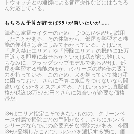
トウォッチとの連携による音声操作などにはもちろ
ん対応している。
もちろん予算が許せばS9+が買いたいが……
筆者は家電ライターのため、じつはi7やs9+も試用
したことがある。その体験から、部屋を学習する機
能の便利さは身にしみてわかっている。とはいえ
「進入禁止エリア」や「掃除エリア」の機能に15万
円近くを即座に出せるかといえば我が家は難しい。
ちなみに、フラッグシップモデルであるs9+は、部
屋を学習する機能のほか、iシリーズの約4倍の吸引
力を持っている。このため、犬を飼っていて抜け毛
に困っており、さらに予算に糸目をつけないなら間
違いなくs9+をオススメする。とはいえs9+は直販価
格が税込18万6780円とさらに気合いが必要な価格
帯だ。
i3+はエリア指定こそできないものの、クリーンベ
ース付属で掃除ごとの手間がなく、さらにルンバi
シリーズならではの必要充分な掃除力がある。今回
i3+が登場したことで、ルンバを選択する際に、価