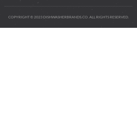
COPYRIGHT © 2023 DISHWASHERBRANDS.CO. ALL RIGHTS RESERVED.