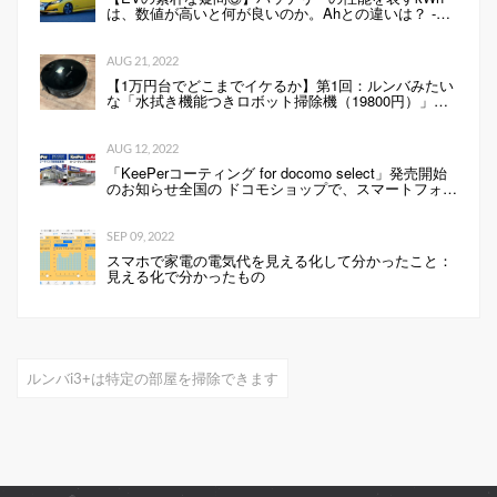
は、数値が高いと何が良いのか。Ahとの違いは？ -
Webモーターマガジン
AUG 21, 2022
【1万円台でどこまでイケるか】第1回：ルンバみたい
な「水拭き機能つきロボット掃除機（19800円）」の
性能は…
AUG 12, 2022
「KeePerコーティング for docomo select」発売開始
のお知らせ全国の ドコモショップで、スマートフォン
にKeePerコーティングを行います 企業リリース
SEP 09, 2022
スマホで家電の電気代を見える化して分かったこと：
見える化で分かったもの
ルンバi3+は特定の部屋を掃除できます