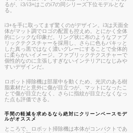
るが、i3/i3+はこのi7の同シリーズ下位モデルとな
る。
i3+を手に取ってまず驚くのがデザイン。i3は天面全
体がマット調でロゴの配置も控えめ。とにかく全体
的にシックな印象だ。リング状に布のようなファブ
リックテクスチャーを採用し、さらに色もパキッと
した真っ黒ではなく濃いグレーにすることで全体的
に柔らかいイメージ。ファブリックテクスチャーで
個性的なのに主張しすぎないインテリアになじみや
すいデザインだ。
ロボット掃除機は部屋中を動くため、光沢のある樹
脂素材だと意外に傷が目立つが、マットになったこ
とで傷が目立たなく、さらに指紋が目立たなくなっ
た点も評価できる。
手間の軽減を求めるなら絶対にクリーンベースモデ
ルがオススメ
ところで、ロボット掃除機は本体がコンパクトであ