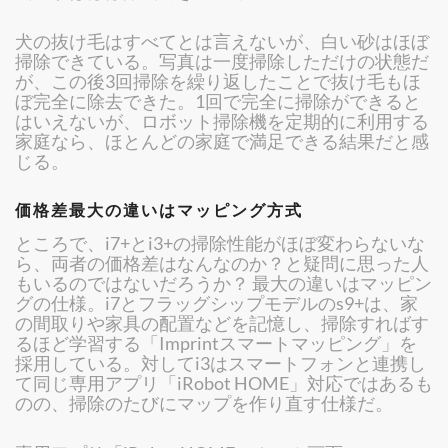
犬の抜け毛はすべてとは言えないが、白い砂はほぼ
掃除できている。写真は一度掃除しただけの状態だ
が、この後3回掃除を繰り返したことで抜け毛もほ
ぼ完全に除去できた。1回で完全に掃除ができると
はいえないが、ロボット掃除機を定期的に利用する
家庭なら、ほとんどの家庭で満足できる結果だと感
じる。
価格差最大の違いはマッピング方式
ところで、i7+とi3+の掃除性能がほぼ変わらないな
ら、両者の価格差はなんなのか？と疑問に思った人
もいるのではないだろうか？ 最大の違いはマッピン
グの仕様。i7とフラッグシップモデルのs9+は、家
の間取りや家具の配置などを記憶し、掃除すればす
るほど学習する「Imprintスマートマッピング」を
採用している。対してi3はスマートフォンと連携し
て同じ専用アプリ「iRobot HOME」対応ではあるも
のの、掃除のたびにマップを作り直す仕様だ。