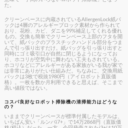
た。
クリーンベースに内蔵されているAllergenLock紙パ
ックは4層のアレルギーブロック素材から作られて
おり、花粉、カビ、ダニを99%補足してくれる優れ
もの。交換も簡単でクリーンベース上部のフタを開
いて、紙バックのプラスチックハンドル部分をつま
んで引っ張り出すだけ。紙バッグを引っ張り出すと
同時にゴミ吸引口が自然に閉じるようになってお
り、ホコリが空気中に舞わない工夫もされている。
ホコリなどにアレルギーがある家族がいる我が家で
は非常にありがたい仕組みだ。ちなみに、交換用紙
パックは3枚で税抜1980円（アイロボット直販価
格）。一枚を数か月利用できると思えば、そこまで
高い値段ではない。
コスパ良好なロボット掃除機の清掃能力はどうな
の？
いままでクリーンベースが標準付属したモデルは、
いちばん安い「ルンバi7+」で14万2868円（直販価
格/税込）だった。一方、今回発売されたi3+は10万