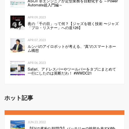
ASCII 非エンジニアが定型業務を自動化する ～Power
Automate超入門編～
APR 09, 2023
夜の「千の目」って何？【ジャズを聴く技術 〜ジャズ
「プロ・リスナー」への道126】
APR 07, 2023
ルンバのアイロボットが考える、“真”のスマートホー
ム構想
APR 06, 2023
Safari、アドレスバーやツールバーをタブにまとめて
一行にしたのは英断だわ！ #WWDC21
ホット記事
JUN 23, 2022
【EVの素朴な疑問③】バッテリーの性能を表すkWh