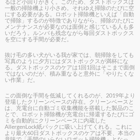
るほど小回りがきく。このため、ダストボックスは
一般の掃除機より小さめ。それゆえ掃除のたびに空
にする必要がある。ロボット掃除機といえば「自動
で掃除」するのが特徴でありながら、掃除のたびに
メンテナンスが必要なのは面倒と感じている人も多
いだろう。ルンバも残念ながら毎回ダストボックス
を空にする手間が必要だ。
抜け毛の多い犬がいる我が家では、朝掃除をしても
写真のように夕方にはダストボックスが満杯にな
る。ダストボックスのケアは1回1回はそこまで面倒
ではないのだが、積み重なると意外に「やりたくな
い作業」だ。
この面倒な手間を低減してくれるのが、2019年より
登場したクリーンベースの存在。クリーンベースと
は、充電台に自動ゴミ収集機能を搭載した製品のこ
とで、ロボット掃除機が充電台に帰還するたびにゴ
ミを自動的にクリーンベースに内蔵した
AllergenLock紙パックに吸い上げてくれる。これに
より最大60日ダストボックスのケアは不要、本当の
意味で「手間のいらないロボット掃除機」となっ