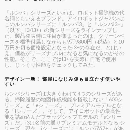
「ルンバ」シリーズといえば、ロボット掃除機の代
名詞ともいえるブランド。アイロボットジャパンは
このルンバシリーズに「ルンバi3」と「ルンバi3+」
（以下、i3/i3+）の新シリーズをラインナップし
た。製品発表時に注目が集まったのは、クリーンベ
ースを標準付属しながらも9万9800円（税込）と10
万円を切る価格設定となったi3+の存在だ。とはい
え、価格がリーズナブルになると気になるのがその
性能。そこで、ここではi3+を実際に自宅で使用
し、じっくり性能をチェックしてみた。
デザイン一新！ 部屋になじみ傷も目立たず使いや
すい
ルンバシリーズは大きくわけて4つのシリーズがあ
る。掃除履歴の地図作成機能を搭載しない「600シ
リーズ」と「eシリーズ」、プレミアムモデルとな
る「iシリーズ」。そして、アイロボットの最高性
能を詰め込んだフラッグシップモデルの「sシリー
ズ」だ。i3は名前の通りプレミアムモデルとなるiシ
リーズ。現在、iシリーズには「ルンバi7/i7+」があ