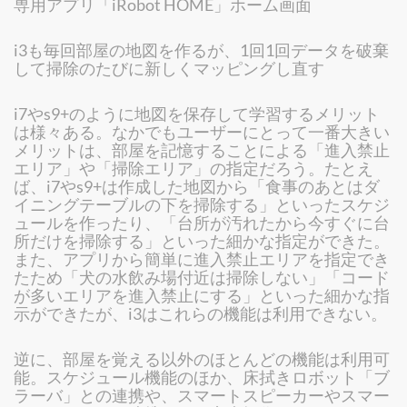
専用アプリ「iRobot HOME」ホーム画面
i3も毎回部屋の地図を作るが、1回1回データを破棄
して掃除のたびに新しくマッピングし直す
i7やs9+のように地図を保存して学習するメリット
は様々ある。なかでもユーザーにとって一番大きい
メリットは、部屋を記憶することによる「進入禁止
エリア」や「掃除エリア」の指定だろう。たとえ
ば、i7やs9+は作成した地図から「食事のあとはダ
イニングテーブルの下を掃除する」といったスケジ
ュールを作ったり、「台所が汚れたから今すぐに台
所だけを掃除する」といった細かな指定ができた。
また、アプリから簡単に進入禁止エリアを指定でき
たため「犬の水飲み場付近は掃除しない」「コード
が多いエリアを進入禁止にする」といった細かな指
示ができたが、i3はこれらの機能は利用できない。
逆に、部屋を覚える以外のほとんどの機能は利用可
能。スケジュール機能のほか、床拭きロボット「ブ
ラーバ」との連携や、スマートスピーカーやスマー