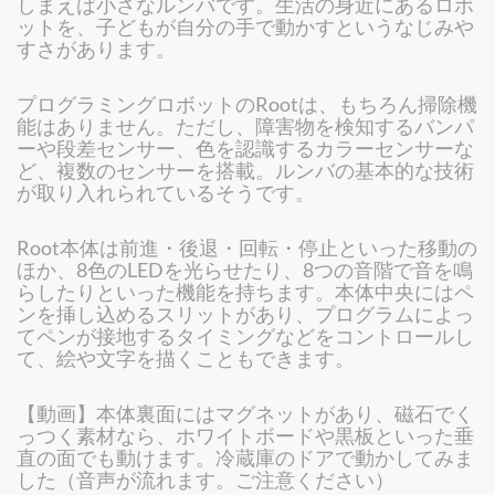
しまえば小さなルンバです。生活の身近にあるロボ
ットを、子どもが自分の手で動かすというなじみや
すさがあります。
プログラミングロボットのRootは、もちろん掃除機
能はありません。ただし、障害物を検知するバンパ
ーや段差センサー、色を認識するカラーセンサーな
ど、複数のセンサーを搭載。ルンバの基本的な技術
が取り入れられているそうです。
Root本体は前進・後退・回転・停止といった移動の
ほか、8色のLEDを光らせたり、8つの音階で音を鳴
らしたりといった機能を持ちます。本体中央にはペ
ンを挿し込めるスリットがあり、プログラムによっ
てペンが接地するタイミングなどをコントロールし
て、絵や文字を描くこともできます。
【動画】本体裏面にはマグネットがあり、磁石でく
っつく素材なら、ホワイトボードや黒板といった垂
直の面でも動けます。冷蔵庫のドアで動かしてみま
した（音声が流れます。ご注意ください）