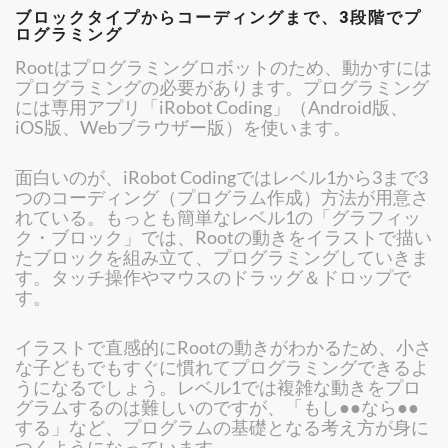
ブロックタイプからコーディングまで、3段階でプ
ログラミング
Rootはプログラミングロボットのため、動かすには
プログラミングの必要があります。プログラミング
には専用アプリ「iRobot Coding」（Android版、
iOS版、Webブラウザー版）を使います。
面白いのが、iRobot Codingではレベル1から3まで3
つのコーディング（プログラム作成）方法が用意さ
れている。もっとも簡単なレベル1の「グラフィッ
ク・ブロック」では、Rootの動きをイラストで描い
たブロックを組み立て、プログラミングしていきま
す。タッチ操作やマウスのドラッグ＆ドロップで
す。
イラストで直感的にRootの動きがわかるため、小さ
な子どもでもすぐに慣れてプログラミングできるよ
うになるでしょう。レベル1では複雑な動きをプロ
グラムするのは難しいのですが、「もし●●なら●●
する」など、プログラムの基礎となる考え方が身に
つくようになっています。