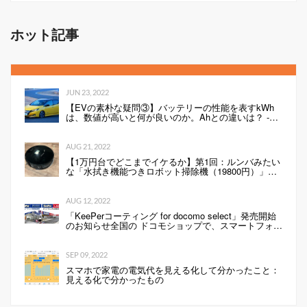
ホット記事
JUN 23, 2022
【EVの素朴な疑問③】バッテリーの性能を表すkWh
は、数値が高いと何が良いのか。Ahとの違いは？ -
Webモーターマガジン
AUG 21, 2022
【1万円台でどこまでイケるか】第1回：ルンバみたい
な「水拭き機能つきロボット掃除機（19800円）」の
性能は…
AUG 12, 2022
「KeePerコーティング for docomo select」発売開始
のお知らせ全国の ドコモショップで、スマートフォン
にKeePerコーティングを行います 企業リリース
SEP 09, 2022
スマホで家電の電気代を見える化して分かったこと：
見える化で分かったもの