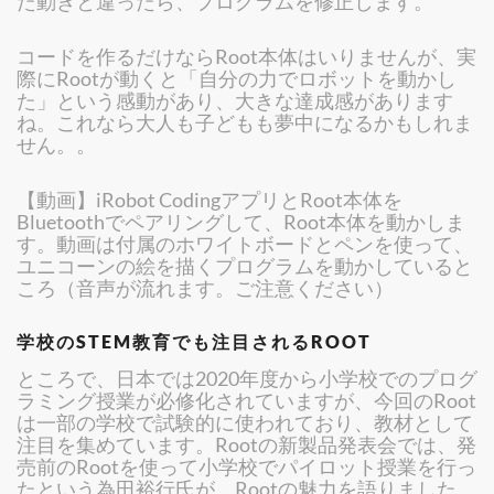
た動きと違ったら、プログラムを修正します。
コードを作るだけならRoot本体はいりませんが、実
際にRootが動くと「自分の力でロボットを動かし
た」という感動があり、大きな達成感があります
ね。これなら大人も子どもも夢中になるかもしれま
せん。。
【動画】iRobot CodingアプリとRoot本体を
Bluetoothでペアリングして、Root本体を動かしま
す。動画は付属のホワイトボードとペンを使って、
ユニコーンの絵を描くプログラムを動かしていると
ころ（音声が流れます。ご注意ください）
学校のSTEM教育でも注目されるROOT
ところで、日本では2020年度から小学校でのプログ
ラミング授業が必修化されていますが、今回のRoot
は一部の学校で試験的に使われており、教材として
注目を集めています。Rootの新製品発表会では、発
売前のRootを使って小学校でパイロット授業を行っ
たという為田裕行氏が、Rootの魅力を語りました。