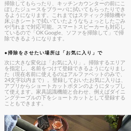
掃除してもらったり、キッチンカウンターの前にこ
ぼしたジュースをブラーバに拭いてもらったりでき
るようになります。これまではスティック掃除機や
床ぶきシートで拭いていたようなちょっとしたごみ
や汚れまで対応可能。スマートスピーカーも対応し
ているので「OK Google、ソファを掃除して」で掃
除できるようになります。
●掃除をさせたい場所は「お気に入り」で
次に大きな変化は「お気に入り」。掃除するエリア
を指定し、名前をつけて登録できるようになりまし
た（現在名前に使えるのはアルファベットのみで、
24文字以内まで）。登録しておいたお気に入りは、
アプリからショートカットボタンのようにタップし
て使えます。家具認識機能と合わせ、例えばダイニ
ングテーブルの下をショートカットとして登録する
こともできます。