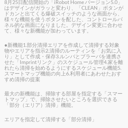
8月25日配信開始の「iRobot Home バージョン5.0」
はデザインがガラッと変わり、「CLEAN」ボタンが
ドカンと出てくる爆破スイッチのような画面から、
様々な機能を使うボタンを配した、コントロールパ
ネル的な画面になりました。デザイン変更に合わせ
て、様々な新機能が加わっています。
●新機能1.部分清掃エリアを作成して清掃する対象
物やエリアを指示2.清掃のルーティンを「お気に入
り」として作成・保存3.ルンバとブラーバを連携さ
せた「Imprintリンク」のスケジュール管理4.家を離
れたら清掃を始めるようにするスケジュール機能5.
スマートマップ機能の向上6.利用者にあわせたおす
すめ清掃の提案
最大の新機能は、掃除する部屋を指定する「スマー
トマップ」で、掃除させたいところを選択できる
「部分（エリア）清掃」機能。
エリアを指定して清掃する「部分清掃」