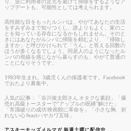
り、逆に利用者の足元を避けて掃除をするようなア
ップデートも、可能性としては考えられます。
高性能な目をもったルンバは、やがてあなたの生活
をすみずみまで知りつくし、誰よりもよく、家のこ
とを知っている存在になるかもしれません。そのと
きにはあなたがルンバに掃除を頼むより、「掃除し
ますか」と呼びかけられて「うん」と答える回数の
ほうが多くなるでしょう。同居人のようになったル
ンバの視線を感じながら暮らすのも、やがて普通の
ことになりそうです。
1983年生まれ。3歳児くんの保護者です。Facebook
でおたより募集中。
人気の記事：「谷川俊太郎さん オタクな素顔」「爆
売れ高級トースターで“アップルの呪縛”解けた」
「常識破りの成功 映画館に革命を」「小さな胸、折
れない心 feastハヤカワ五味」
アスキーキッズメルマガ 毎週土曜に配信中