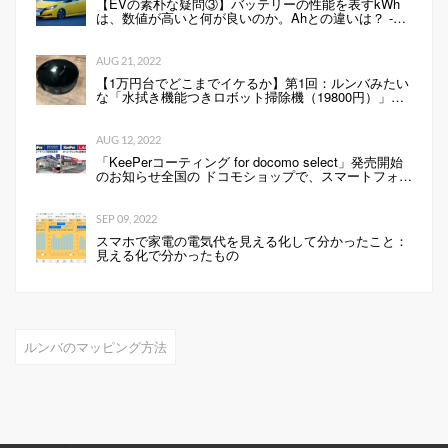
【EVの素朴な疑問③】バッテリーの性能を表すkWh
は、数値が高いと何が良いのか。Ahとの違いは？ -
Webモーターマガジン
AUG 21, 2022
【1万円台でどこまでイケるか】第1回：ルンバみたい
な「水拭き機能つきロボット掃除機（19800円）」の
性能は…
AUG 12, 2022
「KeePerコーティング for docomo select」発売開始
のお知らせ全国の ドコモショップで、スマートフォン
にKeePerコーティングを行います 企業リリース
SEP 09, 2022
スマホで家電の電気代を見える化して分かったこと：
見える化で分かったもの
ルンバのマッピング方法