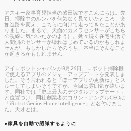
アスキー家事育児担当の盛田諒ですこんにちは。先
日、掃除中のルンバを何気なく見ていたところ、突
如進路を変え、こちらに向けて走ってきたことがあ
りました。まるで、天面のカメラセンサーがこちら
の視線に気づいたかのように。延々続く在宅生活で
人間側のセンサーが壊れはじめているのかもしれま
せんが、もしかしたらそのうち、本当にそんなこと
が起きるかもしれません。
アイロボットジャパンが8月26日、ロボット掃除機
で使えるアプリのメジャーアップデートを発表しま
した。そう言われると「ほーアプリの更新ね」とス
ルーしてしまいそうですが、今回は雰囲気が違いま
す。同社では「史上最大のデジタルアップデート」
と位置づけ、同社創業者のコリン・アングルCEOは
「iRobot Genius Home Intelligence」と名付けまし
た。天才とは。
●家具を自動で認識するように