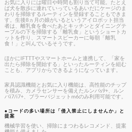
お気に入りには曜日や時間も割り当て可能。たとえ
ば犬を散歩に連れていっているあいだにケージのま
わりを掃除するルーティンを登録することもできま
す。生後8ヵ月の娘がいるというアイロボット担当
者は、離乳食を食べたあとキッチンとダイニングテ
ーブルの下を掃除する「離乳食」というショートカ
ットを作り、スマートスピーカーに毎朝「離乳
食！」と叫んでいるそうです。
ほかにIFTTTやスマートホームと連携して、「家を
出たら掃除を開始する」といったルーティンを組む
ことも、アプリからできるようになっています。
家具認識機能とお気に入り機能は、高性能のチップ
を積み、カメラセンサーを備えたルンバs9+、ルン
バi7/i7+、ブラーバジェットm6のみ利用可能です。
●コードの多い場所は「侵入禁止にしませんか」と
提案
機械学習を使い、掃除にまつわるレコメンド、提案
機能も備えました。