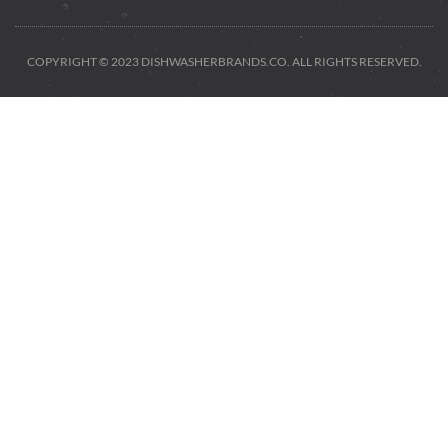
COPYRIGHT © 2023 DISHWASHERBRANDS.CO. ALL RIGHTS RESERVED.