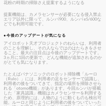
花粉の時期の掃除さえ提案するようになる
提案機能は、カメラセンサーが必要になる侵入禁止
エリア以外に限って、ルンバ900、ルンバ e5/600な
どでも利用可能です。
●今後のアップデートが気になる
アイロボット天才プロジェクトのねらいは、利用者
のことを理解し、その人ならではのはたらきをさせ
ること。最大の注目点は今後のアップデートです。
3ヵ月に1回の更新で、どんな機能が追加されるのか
がとても気になります。
たとえばパナソニックのロボット掃除機「ルーロ
（Rulo）」には、利用者の足をセンサーで認識し、
利用者の後をついてきて、指定の場所を掃除させら
れる「otomo機能」があります。今回ルンバが搭載
した「家具認識」機能はカメラセンサーを利用する
ため、原理的には、人物のように動くものも検出可
能。ルーロと同じように利用者の後をついていった