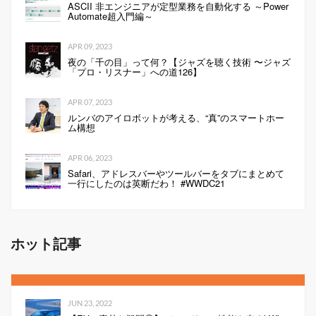
ASCII 非エンジニアが定型業務を自動化する ～Power
Automate超入門編～
APR 09, 2023
夜の「千の目」って何？【ジャズを聴く技術 〜ジャズ
「プロ・リスナー」への道126】
APR 07, 2023
ルンバのアイロボットが考える、“真”のスマートホー
ム構想
APR 06, 2023
Safari、アドレスバーやツールバーをタブにまとめて
一行にしたのは英断だわ！ #WWDC21
ホット記事
JUN 23, 2022