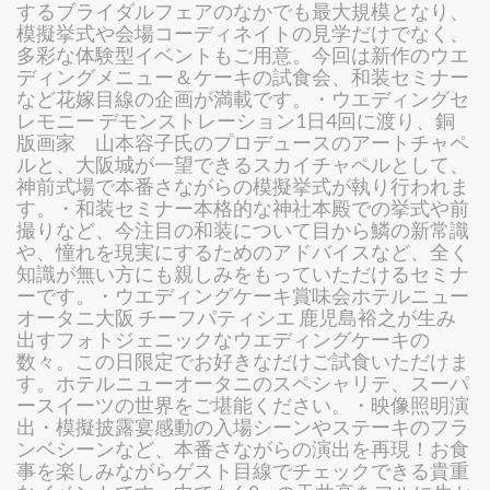
するブライダルフェアのなかでも最大規模となり、
模擬挙式や会場コーディネイトの見学だけでなく、
多彩な体験型イベントもご用意。今回は新作のウエ
ディングメニュー＆ケーキの試食会、和装セミナー
など花嫁目線の企画が満載です。・ウエディングセ
レモニー デモンストレーション1日4回に渡り、銅
版画家 山本容子氏のプロデュースのアートチャペ
ルと、大阪城が一望できるスカイチャペルとして、
神前式場で本番さながらの模擬挙式が執り行われま
す。・和装セミナー本格的な神社本殿での挙式や前
撮りなど、今注目の和装について目から鱗の新常識
や、憧れを現実にするためのアドバイスなど、全く
知識が無い方にも親しみをもっていただけるセミナ
ーです。・ウエディングケーキ賞味会ホテルニュー
オータニ大阪 チーフパティシエ 鹿児島裕之が生み
出すフォトジェニックなウエディングケーキの
数々。この日限定でお好きなだけご試食いただけま
す。ホテルニューオータニのスペシャリテ、スーパ
ースイーツの世界をご堪能ください。・映像照明演
出・模擬披露宴感動の入場シーンやステーキのフラ
ンベシーンなど、本番さながらの演出を再現！お食
事を楽しみながらゲスト目線でチェックできる貴重