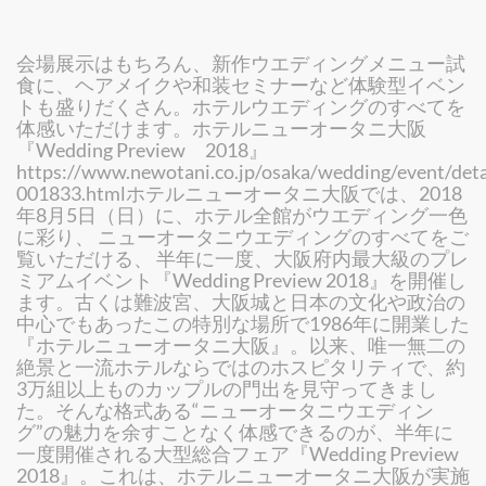
会場展示はもちろん、新作ウエディングメニュー試
食に、ヘアメイクや和装セミナーなど体験型イベン
トも盛りだくさん。ホテルウエディングのすべてを
体感いただけます。ホテルニューオータニ大阪
『Wedding Preview 2018』
https://www.newotani.co.jp/osaka/wedding/event/deta
001833.htmlホテルニューオータニ大阪では、2018
年8月5日（日）に、ホテル全館がウエディング一色
に彩り、 ニューオータニウエディングのすべてをご
覧いただける、 半年に一度、大阪府内最大級のプレ
ミアムイベント『Wedding Preview 2018』を開催し
ます。古くは難波宮、大阪城と日本の文化や政治の
中心でもあったこの特別な場所で1986年に開業した
『ホテルニューオータニ大阪』。以来、唯一無二の
絶景と一流ホテルならではのホスピタリティで、約
3万組以上ものカップルの門出を見守ってきまし
た。そんな格式ある“ニューオータニウエディン
グ”の魅力を余すことなく体感できるのが、半年に
一度開催される大型総合フェア『Wedding Preview
2018』。これは、ホテルニューオータニ大阪が実施