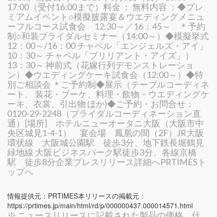
17:00（受付16:00まで）料金 ： 無料内容 ：◆プレ
ミアムイベント○模擬披露宴＆ウエディングメニュ
ーフルコース試食会 12:30～／16：45～ ＊予約
制○和装ブライダルセミナー（14:00～）◆模擬挙式
12：00～/16：00 チャペル「エンジェルズ・アイ」
10：30～ チャペル「ブリリアント・アイズ」）
13：30～ 神前式（花嫁行列デモンストレーショ
ン）◆ウエディングケーキ試食会（12:00～）◆特
別ご相談会 ＊ご予約制◆展示（テーブルコーディネ
ート、 装花・ブーケ、料理・飲物・ウエディングケ
ーキ、衣裳、引出物 ほか)◆ご予約・お問合せ：
0120-29-2248（ブライダルコーディネーション直
通）[場所] ホテルニューオータニ大阪（大阪市中
央区城見1-4-1） 宴会場 鳳凰の間（2F）JR大阪
環状線 大阪城公園駅 徒歩3分、地下鉄長堀鶴見
緑地線 大阪ビジネスパーク駅徒歩3分、各線京橋
駅 徒歩8分企業プレスリリース詳細へPRTIMESト
ップへ
情報提供元：PRTIMES本リリースの掲載元：
https://prtimes.jp/main/html/rd/p/000000437.000014571.html
※ ニュースリリースに記載された製品の価格、仕