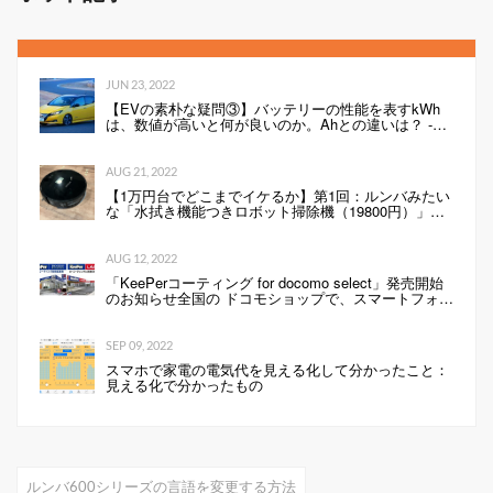
JUN 23, 2022
【EVの素朴な疑問③】バッテリーの性能を表すkWh
は、数値が高いと何が良いのか。Ahとの違いは？ -
Webモーターマガジン
AUG 21, 2022
【1万円台でどこまでイケるか】第1回：ルンバみたい
な「水拭き機能つきロボット掃除機（19800円）」の
性能は…
AUG 12, 2022
「KeePerコーティング for docomo select」発売開始
のお知らせ全国の ドコモショップで、スマートフォン
にKeePerコーティングを行います 企業リリース
SEP 09, 2022
スマホで家電の電気代を見える化して分かったこと：
見える化で分かったもの
ルンバ600シリーズの言語を変更する方法