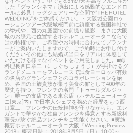
なイベントです。中でも6.8mの天井高をフルに生か
した「グランシネマ」演出による感動的なエンドロ
ールは必見！ラグジュアリーな空間で”THE HOTEL
WEDDING”をご体感ください。・大阪城公園ロケ
ーションツアー大阪城桜門前に鎮座する豊国神社で
の挙式や、西の丸庭園での前撮り撮影。まさに大阪
城のお膝元に位置するホテルニューオータニならで
はの特権です。ご希望やお時間に合わせてプランナ
ーがご案内いたしますので、ご予約時にお申し付け
くださいその他にも結婚式当日をリアルに体感して
いただける様々なイベントをご用意しました。■総
料理長西口章二（にしぐち しょうじ）が手掛けるグ
ランドメニューをフルコースで試食ヨーロッパ有数
の名店のグランシェフとのコラボレーションを始
め、各国の王族貴族が集う美食の館として400年の
歴史を持つ、フレンチの名門「トゥールダルジャ
ン」唯一の支店である東京店（ホテルニューオータ
ニ[東京]内）で日本人シェフを務めた経歴をもつ西
口章二。フレンチの伝統精神を守りながらも、エレ
ガントで華やかな独自アレンジを得意とする新総料
理長が紡ぐ絶品フレンチをご堪能ください。■実施
概要ホテルニューオータニ大阪『Wedding Preview
2018』概要日時 ： 2018年8月5日（日） 10:00～