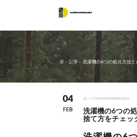
家
記事
洗濯機の6つの処分方法とか
04
沿って DISHWASHERBRANDS
FEB
洗濯機の6つの
捨て方をチェッ
洗濯機の6