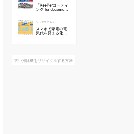
（19800円）」の性
「KeePerコーティ
能は…
ング for docomo
select」発売開始の
お知らせ全国の ド
コモショップで、
SEP 09, 2022
スマートフォンに
スマホで家電の電
KeePerコーティン
気代を見える化し
グを行います 企業
て分かったこと：
リリース
見える化で分かっ
たもの
古い掃除機をリサイクルする方法