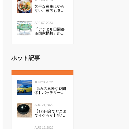
お手入れ簡単モデ
苦手な家事はやら
ル（1/2 ページ）
ない。家族も巻き
込んで心地よく暮
らすコツ
APR 07, 2023
「デジタル田園都
市国家構想」起
動 テレワーク、
ドローン宅配、自
動配送などを後押
し
ホット記事
JUN 23, 2022
【EVの素朴な疑問
③】バッテリーの
性能を表すkWh
は、数値が高いと
何が良いのか。Ah
AUG 21, 2022
との違いは？ -
【1万円台でどこま
Webモーターマガ
でイケるか】第1
ジン
回：ルンバみたい
な「水拭き機能つ
きロボット掃除機
AUG 12, 2022