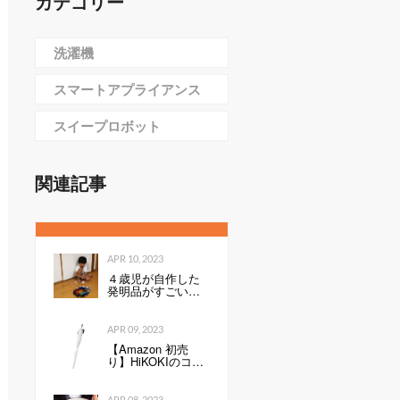
カテゴリー
洗濯機
スマートアプライアンス
スイープロボット
関連記事
APR 10, 2023
４歳児が自作した
発明品がすごい！
「天才すぎる」
「令和のエジソ
ン」
APR 09, 2023
【Amazon 初売
り】HiKOKIのコー
ドレスクリーナー
が54％オフで9999
円 軽量・小型で
APR 08, 2023