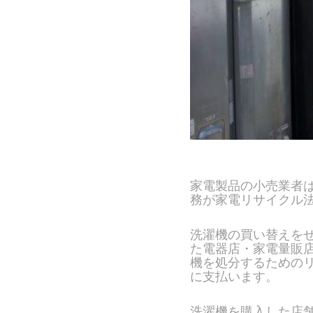
家電製品の小売業者
務が家電リサイクル
洗濯機の買い替えを
た電器店・家電量販
機を処分するための
に支払います。
洗濯機を購入した店