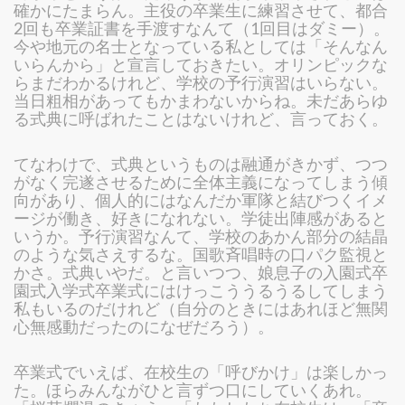
確かにたまらん。主役の卒業生に練習させて、都合
2回も卒業証書を手渡すなんて（1回目はダミー）。
今や地元の名士となっている私としては「そんなん
いらんから」と宣言しておきたい。オリンピックな
らまだわかるけれど、学校の予行演習はいらない。
当日粗相があってもかまわないからね。未だあらゆ
る式典に呼ばれたことはないけれど、言っておく。
てなわけで、式典というものは融通がきかず、つつ
がなく完遂させるために全体主義になってしまう傾
向があり、個人的にはなんだか軍隊と結びつくイメ
ージが働き、好きになれない。学徒出陣感があると
いうか。予行演習なんて、学校のあかん部分の結晶
のような気さえするな。国歌斉唱時の口パク監視と
かさ。式典いやだ。と言いつつ、娘息子の入園式卒
園式入学式卒業式にはけっこううるうるしてしまう
私もいるのだけれど（自分のときにはあれほど無関
心無感動だったのになぜだろう）。
卒業式でいえば、在校生の「呼びかけ」は楽しかっ
た。ほらみんながひと言ずつ口にしていくあれ。