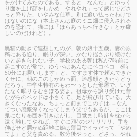
をかけてみたのである。すると「なんだ」とゆっく
り面を上げ顔をしかめ「やれやれ」って感じでどさ
っと降りた。いやみな仕草。別に追い払ったわけで
はないのにな（本上さんは庭のミニ畑に侵入される
のを恐れて、猫には「ほらあっちへ行きな」とか厳
しいのだけれど）。
黒猫の動きで連想したのが、朝の娘十五歳。妻の原
稿にある通り、眠りが深い。かなり揺さぶり続けな
いと起きられない子。学校のある朝は私が7時前に
起こすのが常で、ゆうべはあんなにペコペコ「6時
50分にお願いします」と、ですます体で頼んできた
くせに、朝のこのしかめっ面、迷惑顔ときたらどう
だろう。中学生特有のもわ〜っとした部屋で、いぎ
たなく眠りをむさぼる姿よ。祖母から譲り受けた昔
ながらのベッドは小さくて、足が飛び出ている。大
きくなったなあ、ちょっと前までこの子は......なん
てつい感慨深くなってしまう父でもあるが、ここは
鬼になり布団を引きはがし、目覚まし時計を枕から
遠く離してやれば、すぐに7時のジリリリリ、手を
伸ばせど届かぬ距離に娘は薄目でイラだって「やめ
てよ」と父を責める。数分後やっと、どさっ、やれ