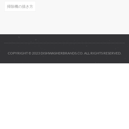
掃除機の描き方
COPYRIGHT © 2023 DISHWASHERBRANDS.CO. ALL RIGHTS RESERVED.