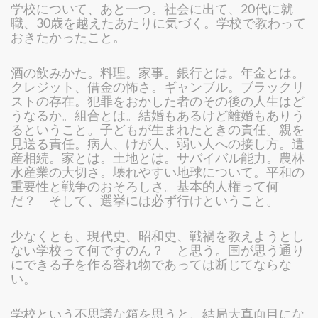
学校について、あと一つ。社会に出て、20代に就
職、30歳を越えたあたりに気づく。学校で教わって
おきたかったこと。
酒の飲みかた。料理。家事。銀行とは。年金とは。
クレジット、借金の怖さ。ギャンブル。ブラックリ
ストの存在。犯罪をおかした者のその後の人生はど
うなるか。組合とは。結婚もあるけど離婚もありう
るということ。子どもが生まれたときの責任。親を
見送る責任。病人、けが人、弱い人への接し方。遺
産相続。家とは。土地とは。サバイバル能力。農林
水産業の大切さ。壊れやすい地球について。平和の
重要性と戦争のおそろしさ。基本的人権って何
だ？ そして、選挙には必ず行けということ。
少なくとも、現代史、昭和史、戦禍を教えようとし
ない学校って何ですのん？ と思う。国が思う通り
にできる子を作る容れ物であっては断じてならな
い。
学校という不思議な箱を思うと、結局大真面目にな