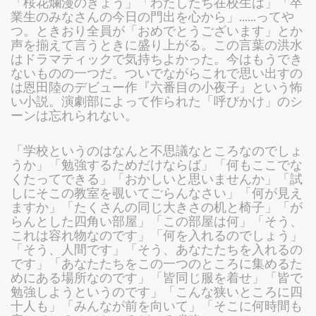
「桜花爛漫のきょう」「わたしたち在校生は」「卒
業生のみなさんの今日の門出を心から」......ってや
つ。ときおり全員が「おめでとうございます」とか
声を揃えて言うときに盛り上がる。この言葉の洪水
はドラマティックで気持ちよかった。今はもうでき
ないものの一つだ。ついでながらこれで思い出すの
は恩田陸のデビュー作『六番目の小夜子』という怖
い小説。演劇部によって作られた「呼びかけ」のシ
ーンは忘れられない。
「学校というのはなんと不思議なところなのでしょ
うか」「勉強するためだけならば」「何もここでな
くたってできる」「おかしいと思いませんか」「試
しにそこの教室を覗いてごらんなさい」「何が見え
ますか」「たくさんの同じ大きさの机と椅子」「が
らんとした四角い部屋」「この部屋は何」「そう、
これは容れ物なのです」「何を入れるのでしょう」
「そう、人間です」「そう、あなたたちを入れるの
です」「あなたたちをこの一つのところに集めるた
めにある場所なのです」「皆同じ服を着せ」「皆で
勉強しようというのです」「こんな狭いところに四
十人も」「みんなが前を向いて」「そこに何時間も