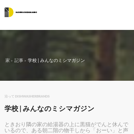
家
記事
学校 | みんなのミシマガジン
沿って DISHWASHERBRANDS
学校 | みんなのミシマガジン
ときおり隣の家の給湯器の上に黒猫がでんと休んで
いるので、ある朝二階の物干しから「おーい」と声