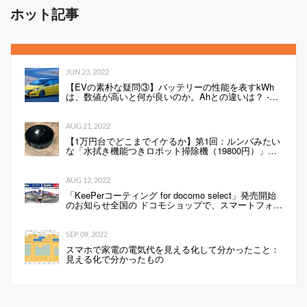
ホット記事
JUN 23, 2022
【EVの素朴な疑問③】バッテリーの性能を表すkWh
は、数値が高いと何が良いのか。Ahとの違いは？ -
Webモーターマガジン
AUG 21, 2022
【1万円台でどこまでイケるか】第1回：ルンバみたい
な「水拭き機能つきロボット掃除機（19800円）」の
性能は…
AUG 12, 2022
「KeePerコーティング for docomo select」発売開始
のお知らせ全国の ドコモショップで、スマートフォン
にKeePerコーティングを行います 企業リリース
SEP 09, 2022
スマホで家電の電気代を見える化して分かったこと：
見える化で分かったもの