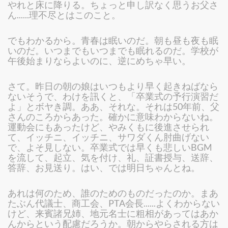
やれと床に降りる。ちょっと申し訳なく思うお父さ
ん......理不尽とはこのこと。
でもわかるから。青春は眠いのだ。朝も昼も夜も眠
いのだ。いつまでもいつまでも眠れるのだ。学校が
午後始まりならよいのに、逆にめちゃ早い。
さて。昨日の朝の娘はいつもより早く起きねばなら
ないそうで、わけを訊くと、「卒業式の予行演習だ
よ」とボヤき調。ああ、それな。それは50年前、父
さんのころからあった。確かに意味わからないね。
運動会にもあったけど、やみくもに後進させられ
て、イッチニ、イッチニ、サワダくん肘曲げない
で、よそ見しない。卒業式では早くも悲しいBGM
を流して、起立、気を付け、礼、証書授与、送辞、
答辞、お見送り。はい、では明日ちゃんとね。
あれは何のため、誰のためのものだったのか。まあ
たぶん代議士、商工会、PTA会長......よくわからない
けど、来賓諸兄姉、地元名士に粗相があってはあか
んからという配慮だろうか。朝からやらされる方は