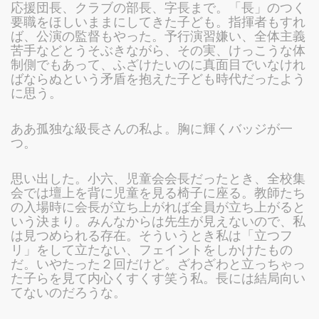
応援団長、クラブの部長、
字
長まで。「長」のつく
要職をほしいままにしてきた子ども。指揮者もすれ
ば、公演の監督もやった。予行演習嫌い、全体主義
苦手などとうそぶきながら、その実、けっこうな体
制側でもあって、ふざけたいのに真面目でいなけれ
ばならぬという矛盾を抱えた子ども時代だったよう
に思う。
ああ孤独な級長さんの私よ。胸に輝くバッジが一
つ。
思い出した。小六、児童会会長だったとき、全校集
会では壇上を背に児童を見る椅子に座る。教師たち
の入場時に会長が立ち上がれば全員が立ち上がると
いう決まり。みんなからは先生が見えないので、私
は見つめられる存在。そういうとき私は「立つフ
リ」をして立たない、フェイントをしかけたもの
だ。いやたった２回だけど。ざわざわと立っちゃっ
た子らを見て内心くすくす笑う私。長には結局向い
てないのだろうな。