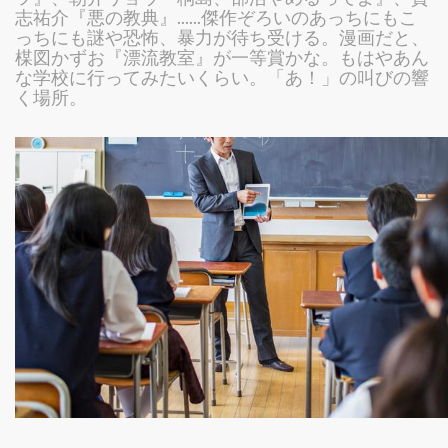
志祐介『悪の教典』......傑作ぞろいのあっちにもこ
っちにも謎や恐怖、暴力が待ち受ける。漫画だと、
楳図かずお『漂流教室』が一等賞かな。もはやあん
な学校に行ってみたいくらい。「あ！」の叫びの響
く場所。