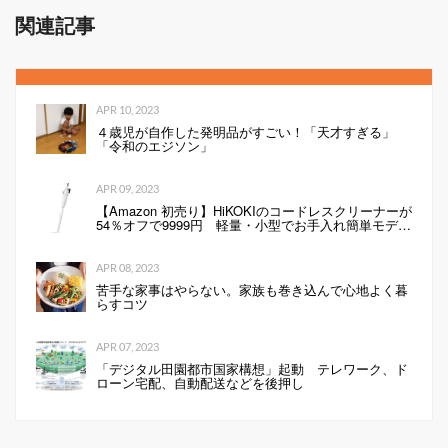
関連記事
APR 10, 2023
４歳児が自作した発明品がすごい！「天才すぎる」
「令和のエジソン」
APR 09, 2023
【Amazon 初売り】HiKOKIのコードレスクリーナーが
54％オフで9999円 軽量・小型でお手入れ簡単モデル
（1/2 ページ）
APR 08, 2023
苦手な家事はやらない。家族も巻き込んで心地よく暮
らすコツ
APR 07, 2023
「デジタル田園都市国家構想」起動 テレワーク、ド
ローン宅配、自動配送などを後押し