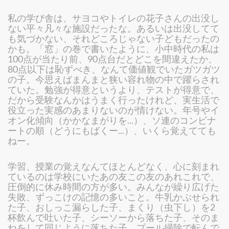
私の学び舎は、サヨコやトイレの花子さんの出没し
ない平々凡々な施設だったな。あるいは出没してて
も気づかない、それどころじゃない子どもだったの
かも。「窓」の巻で書いたように、小中時代の私は
100点が当たり前、90点台だとどこを間違えたか、
80点以下は恥ずべき、なんて価値観でいたガツガツ
の子。今思えばまんまと狭い容れ物の中で躍らされ
ていた。勉強が得意というより、テストが得意で、
だから受験なんかはうまく行ったけれど、実生活で
役立った実感のあまりないのが情けない。年号やイ
オン化傾向（かかなまがりを...）、ソ連のコンビナ
ートの順（どうにもばくー...）、いくら覚えてても
ねー。
学習、授業の覚えなんてほとんどなく、心に刻まれ
ているのは学校にいたあの友この友のあれこれで、
圧倒的に休み時間の方が多い。みんなが繰り広げた
失敗、ずっこけの記憶の多いこと。牛乳かぶせられ
た子、おしっこ漏らした子、まくり（虫下し）を2
杯飲んで吐いた子、シーソーから落ちた子、そのま
ねをして同じように落ちた子、プール掃除で転んで