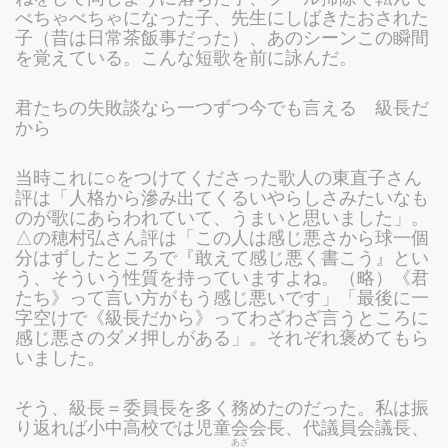
べちゃべちゃになった子、先生にしばきたおされた
子（昔は日常茶飯事だった）、あのシーンこの瞬間
を覚えている。こんな短歌を前に詠んだ。
君たちの失敗談なら一つずつ今でも言える 級長だ
から
当時これに○をつけてくださった歌人の東直子さん
評は「人格から滲み出てくるいやらしさみたいなも
のが歌にあらわれていて、うまいと思いました」。
△の穂村弘さん評は「この人は感じ悪さから球一個
分はずしたところで『敢えて感じ悪く書こう』とい
う、そういう性質を持っていますよね。（略）《君
たち》って言い方がもう感じ悪いです」「最後に一
字空けで《級長だから》ってわざわざ言うところに
感じ悪さのダメ押しがある」。それぞれ褒めてもら
いました。
そう、級長＝委員長を多く務めたのだった。私は振
り返れば小中高校では児童会会長、代議員会議長、
あざ