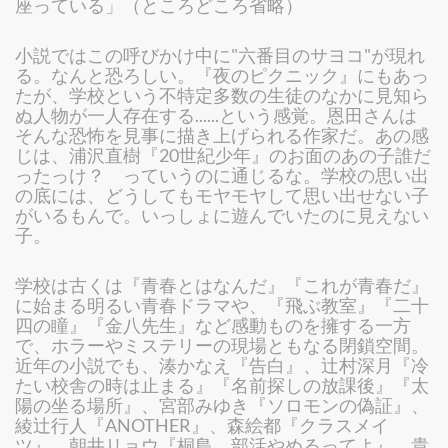
座っている」（ところどころ省略）
小説ではこの呼びかけ中に"六番目のサヨコ"が現れ
る。なんと恐ろしい。『夜のピクニック』にもあっ
たが、学校という不特定多数の生徒のなかに見知ら
ぬ人物が一人存在する......という感覚。恩田さんは
そんな恐怖を見事に描き上げられる作家だ。あの感
じは、浦沢直樹『20世紀少年』のお面のあの子誰だ
ったっけ？ っていうのに通じるな。学校の思い出
の底には、どうしてもモヤモヤして思い出せない子
がいるもんで。いっしょに遊んでいたのに見えない
子。
学校は古くは『青春とはなんだ』『これが青春だ』
に始まる明るい青春ドラマや、『飛ぶ教室』『二十
四の瞳』『金八先生』など感動ものを擁する一方
で、ホラーやミステリーの現場ともなる閉鎖空間。
近年の小説でも、湊かなえ『告白』、辻村深月『冷
たい校舎の時は止まる』『名前探しの放課後』『太
陽の坐る場所』、宮部みゆき『ソロモンの偽証』、
綾辻行人『ANOTHER』、森絵都『クラスメイ
ツ』、朝井リョウ『桐島、部活やめるってよ』、貴