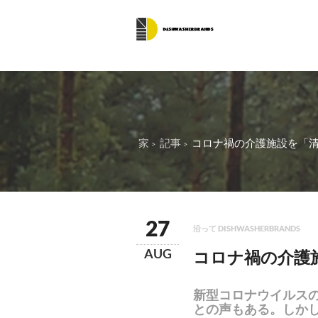
家
記事
コロナ禍の介護施設を「清掃
27
沿って DISHWASHERBRANDS
AUG
コロナ禍の介護
新型コロナウイルス
との声もある。しか