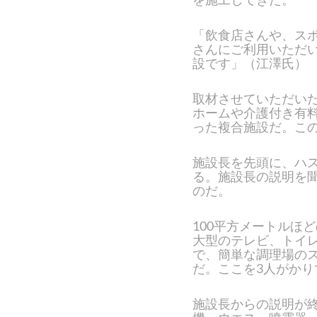
「飲食店さんや、ス
さんにご利用いただ
設です」（江澤氏）
取材させていただい
ホームや介護付き有
った複合施設だ。こ
施設長を先頭に、ハ
る。施設長の説明を
のだ。
100平方メートルほ
大型のテレビ、トイ
で、簡単な調理場の
だ。ここを3人がか
施設長からの説明が