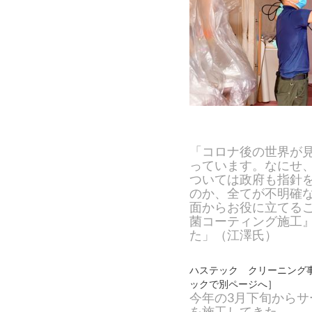
「コロナ後の世界が
っています。なにせ
ついては政府も指針
のか、全てが不明確
面からお役に立てる
菌コーティング施工
た」（江澤氏）
ハステック クリーニング
ックで別ページへ］
今年の3月下旬からサ
を施工してきた。