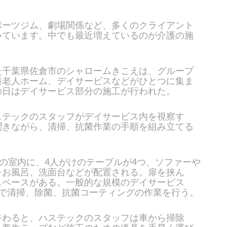
ポーツジム、劇場関係など、多くのクライアント
いています。中でも最近増えているのが介護の施
た千葉県佐倉市のシャロームきこえは、グループ
料老人ホーム、デイサービスなどがひとつに集ま
の日はデイサービス部分の施工が行われた。
ステックのスタッフがデイサービス内を視察す
聞きながら、清掃、抗菌作業の手順を組み立てる
どの室内に、4人がけのテーブルが4つ、ソファーや
レお風呂、洗面台などが配置される。扉を挟ん
スペースがある。一般的な規模のデイサービス
りで清掃、除菌、抗菌コーティングの作業を行う。
終わると、ハステックのスタッフは車から掃除