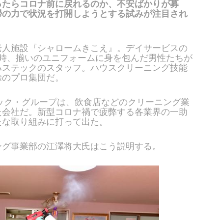
ったらコロナ前に戻れるのか、不安ばかりが募
掃の力で状況を打開しようとする試みが注目され
老人施設『シャロームきこえ』。デイサービスの
4時、揃いのユニフォームに身を包んだ男性たちが
ハステックのスタッフ。ハウスクリーニング技能
除のプロ集団だ。
テック・グループは、飲食店などのクリーニング業
た会社だ。新型コロナ禍で疲弊する各業界の一助
たな取り組みに打って出た。
ング事業部の江澤将大氏はこう説明する。