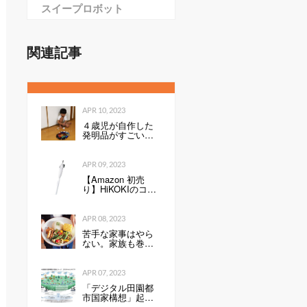
スイープロボット
関連記事
APR 10, 2023
４歳児が自作した
発明品がすごい！
「天才すぎる」
「令和のエジソ
ン」
APR 09, 2023
【Amazon 初売
り】HiKOKIのコー
ドレスクリーナー
が54％オフで9999
円 軽量・小型で
APR 08, 2023
お手入れ簡単モデ
苦手な家事はやら
ル（1/2 ページ）
ない。家族も巻き
込んで心地よく暮
らすコツ
APR 07, 2023
「デジタル田園都
市国家構想」起
動 テレワーク、