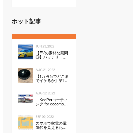
ドローン宅配、自
動配送などを後押
し
ホット記事
JUN 23, 2022
【EVの素朴な疑問
③】バッテリーの
性能を表すkWh
は、数値が高いと
何が良いのか。Ah
AUG 21, 2022
との違いは？ -
【1万円台でどこま
Webモーターマガ
でイケるか】第1
ジン
回：ルンバみたい
な「水拭き機能つ
きロボット掃除機
AUG 12, 2022
（19800円）」の性
「KeePerコーティ
能は…
ング for docomo
select」発売開始の
お知らせ全国の ド
コモショップで、
SEP 09, 2022
スマートフォンに
スマホで家電の電
KeePerコーティン
気代を見える化し
グを行います 企業
て分かったこと：
リリース