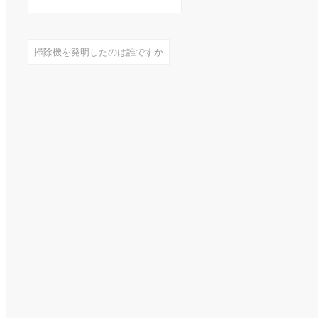
見える化で分かっ
たもの
掃除機を発明したのは誰ですか