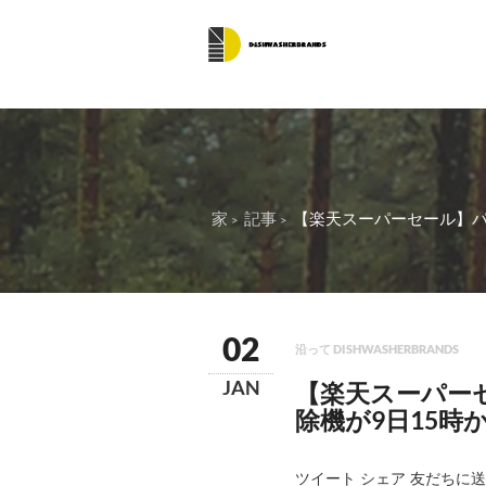
家
記事
【楽天スーパーセール】パナ
02
沿って DISHWASHERBRANDS
JAN
【楽天スーパー
除機が9日15時
ツイート シェア 友だちに