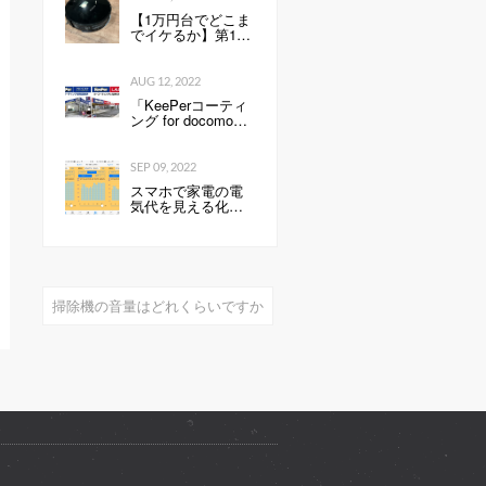
との違いは？ -
【1万円台でどこま
Webモーターマガ
でイケるか】第1
ジン
回：ルンバみたい
な「水拭き機能つ
きロボット掃除機
AUG 12, 2022
（19800円）」の性
「KeePerコーティ
能は…
ング for docomo
select」発売開始の
お知らせ全国の ド
コモショップで、
SEP 09, 2022
スマートフォンに
スマホで家電の電
KeePerコーティン
気代を見える化し
グを行います 企業
て分かったこと：
リリース
見える化で分かっ
たもの
掃除機の音量はどれくらいですか