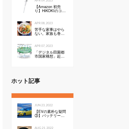
APR 09, 2023
【Amazon 初売
り】HiKOKIのコー
ドレスクリーナー
が54％オフで9999
円 軽量・小型で
APR 08, 2023
お手入れ簡単モデ
苦手な家事はやら
ル（1/2 ページ）
ない。家族も巻き
込んで心地よく暮
らすコツ
APR 07, 2023
「デジタル田園都
市国家構想」起
動 テレワーク、
ドローン宅配、自
動配送などを後押
し
ホット記事
JUN 23, 2022
【EVの素朴な疑問
③】バッテリーの
性能を表すkWh
は、数値が高いと
何が良いのか。Ah
AUG 21, 2022