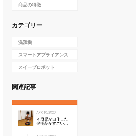
商品の特徴
カテゴリー
洗濯機
スマートアプライアンス
スイープロボット
関連記事
APR 10, 2023
４歳児が自作した
発明品がすごい！
「天才すぎる」
「令和のエジソ
ン」