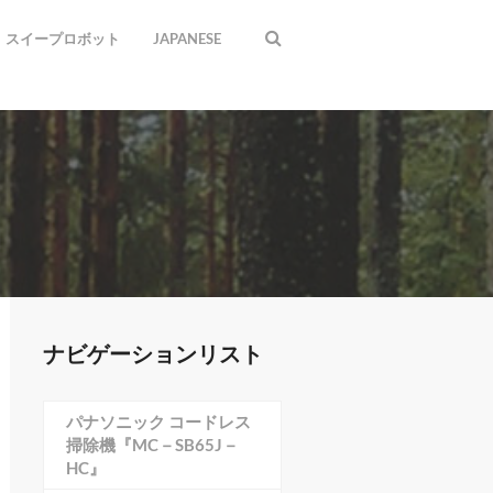
スイープロボット
JAPANESE
ナビゲーションリスト
パナソニック コードレス
掃除機『MC－SB65J－
HC』