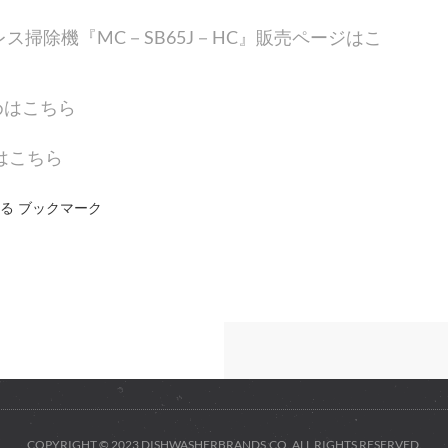
ス掃除機『MC－SB65J－HC』販売ページはこ
めはこちら
rはこちら
送る ブックマーク
COPYRIGHT © 2023 DISHWASHERBRANDS.CO. ALL RIGHTS RESERVED.