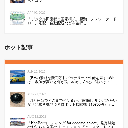
らすコツ
APR 07, 2023
「デジタル田園都市国家構想」起動 テレワーク、ド
ローン宅配、自動配送などを後押し
ホット記事
JUN 23, 2022
【EVの素朴な疑問③】バッテリーの性能を表すkWh
は、数値が高いと何が良いのか。Ahとの違いは？ -
Webモーターマガジン
AUG 21, 2022
【1万円台でどこまでイケるか】第1回：ルンバみたい
な「水拭き機能つきロボット掃除機（19800円）」の
性能は…
AUG 12, 2022
「KeePerコーティング for docomo select」発売開始
のお知らせ全国の ドコモショップで、スマートフォン