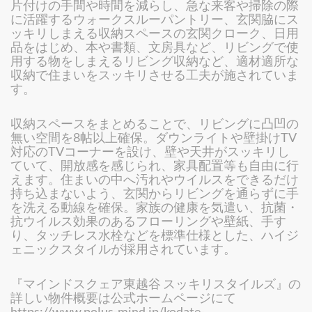
片付けの手間や時間を減らし、急な来客や掃除の際
に活躍するウォークスルーパントリー、玄関脇にス
ッキリしまえる収納スペースの玄関クローク、日用
品をはじめ、本や書類、文房具など、リビングで使
用する物をしまえるリビング収納など、適材適所な
収納で住まいをスッキリさせる工夫が施されていま
す。
収納スペースをまとめることで、リビングに凸凹の
無い空間を8帖以上確保。ダウンライトや壁掛けTV
対応のTVコーナーを設け、壁や天井がスッキリし
ていて、開放感を感じられ、家具配置等も自由に行
えます。住まいの中へ汚れやウイルスをできるだけ
持ち込まないよう、玄関からリビングを通らずに手
を洗える動線を確保。家族の健康を気遣い、抗菌・
抗ウイルス効果のあるフローリングや壁紙、手す
り、タッチレス水栓などを標準仕様とした、ハイジ
ェニックスタイルが採用されています。
『マインドスクェア東越谷 スッキリスタイルズ』の
詳しい物件概要は公式ホームページにて
https://www.polus-mind.jp/kodate-