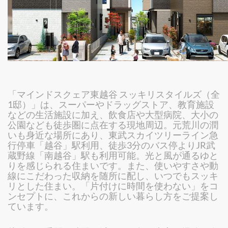
「マインドスクェア東越谷 スッキリスタイルズ（全
1邸）」は、スーパーやドラッグストア、教育施設
などの生活施設に加え、飲食店や大型病院、大小の
公園なども徒歩圏に点在する現地周辺。元荒川の潤
いも身近な場所にあり、東武スカイツリーライン急
行停車「越谷」駅利用、徒歩3分のバス停よりJR武
蔵野線「南越谷」駅も利用可能。光と風が通るゆと
りを感じられる住まいです。また、使いやすさや動
線にこだわった収納を随所に配し、いつでもスッキ
リとした住まい。「片付けに時間を使わない」をコ
ンセプトに、これからの新しい暮らし方をご提案し
ています。